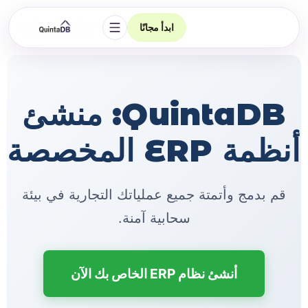
ابدأ مجانًا
فتح التنقل
QuintaDB: منشئ
أنظمة ERP المخصصة
قم بدمج وأتمتة جميع عملياتك التجارية في بيئة
سحابية آمنة.
أنشئ نظام ERP الخاص بك الآن