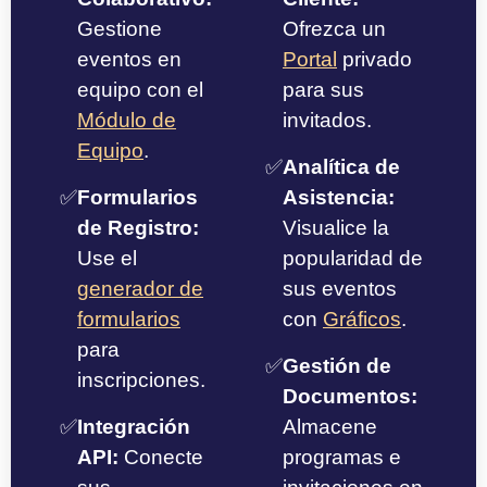
Gestione
Ofrezca un
eventos en
Portal
privado
equipo con el
para sus
Módulo de
invitados.
Equipo
.
✅
Analítica de
✅
Formularios
Asistencia:
de Registro:
Visualice la
Use el
popularidad de
generador de
sus eventos
formularios
con
Gráficos
.
para
✅
Gestión de
inscripciones.
Documentos:
✅
Integración
Almacene
API:
Conecte
programas e