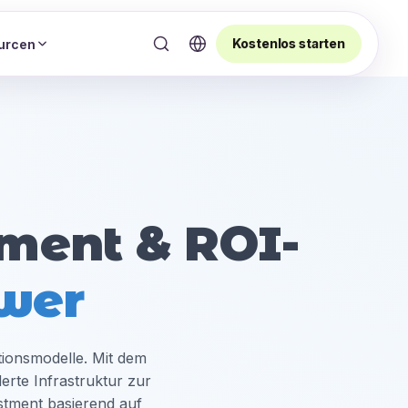
Kostenlos starten
urcen
ment & ROI-
wer
tionsmodelle. Mit dem
rte Infrastruktur zur
tment basierend auf