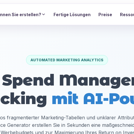
nnen Sie erstellen?
Fertige Lösungen
Preise
Resso
AUTOMATED MARKETING ANALYTICS
d Spend Manage
acking
mit AI-Po
s fragmentierter Marketing-Tabellen und unklarer Attribu
e Generator erstellen Sie in Sekunden eine maßgeschneide
Werbebudgets und zur Maximierung Ihres Return on Inves