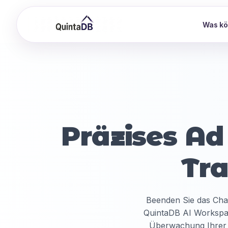
Was kö
Präzises A
Tr
Beenden Sie das Chao
QuintaDB AI Workspac
Überwachung Ihrer 