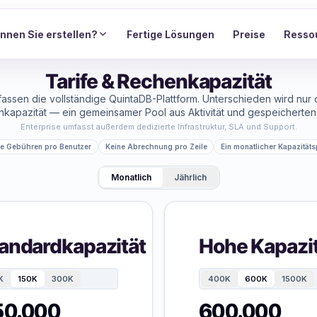
nnen Sie erstellen?
Fertige Lösungen
Preise
Resso
Tarife & Rechenkapazität
fassen die vollständige QuintaDB-Plattform. Unterschieden wird nur 
kapazität — ein gemeinsamer Pool aus Aktivität und gespeicherten
Enterprise umfasst außerdem dedizierte Infrastruktur, SLA und Support.
ne Gebühren pro Benutzer
Keine Abrechnung pro Zeile
Ein monatlicher Kapazität
Monatlich
Jährlich
andardkapazität
Hohe Kapazi
K
150K
300K
400K
600K
1500K
50.000
600.000