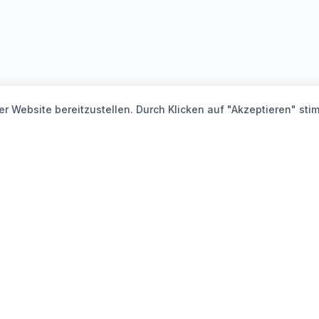
r Website bereitzustellen. Durch Klicken auf "Akzeptieren" sti
PLATTFORM
LÖSUNGEN & BRANC