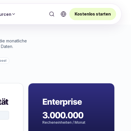
Kostenlos starten
urcen
die monatliche
 Daten.
spool
tät
Enterprise
3.000.000
Recheneinheiten / Monat