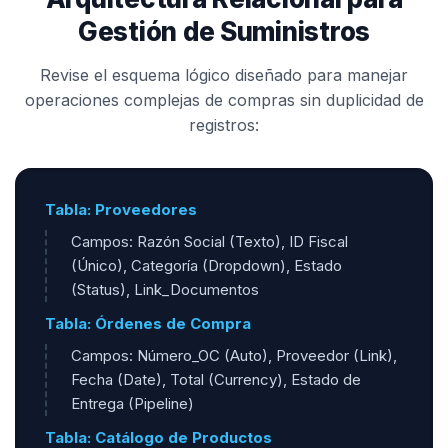
Gestión de Suministros
Revise el esquema lógico diseñado para manejar
operaciones complejas de compras sin duplicidad de
registros:
Tabla: Proveedores
Campos: Razón Social (Texto), ID Fiscal
(Único), Categoría (Dropdown), Estado
(Status), Link_Documentos
Tabla: Órdenes de Compra
Campos: Número_OC (Auto), Proveedor (Link),
Fecha (Date), Total (Currency), Estado de
Entrega (Pipeline)
Tabla: Catálogo de Productos