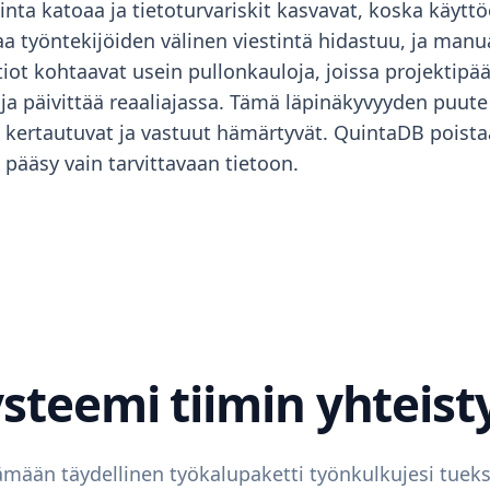
inta katoaa ja tietoturvariskit kasvavat, koska käyttöo
taa työntekijöiden välinen viestintä hidastuu, ja ma
iot kohtaavat usein pullonkauloja, joissa projektipää
la ja päivittää reaaliajassa. Tämä läpinäkyvyyden puu
t kertautuvat ja vastuut hämärtyvät. QuintaDB poista
a pääsy vain tarvittavaan tietoon.
steemi tiimin yhteis
mään täydellinen työkalupaketti työnkulkujesi tuek