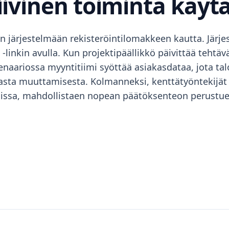
iivinen toiminta käyt
ään järjestelmään rekisteröintilomakkeen kautta. Jär
linkin avulla. Kun projektipäällikkö päivittää tehtävä
enaariossa myyntitiimi syöttää asiakasdataa, jota talo
sta muuttamisesta. Kolmanneksi, kenttätyöntekijät päi
issa, mahdollistaen nopean päätöksenteon perustue