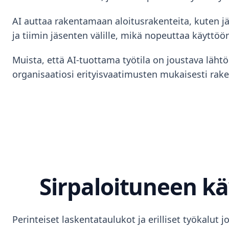
AI auttaa rakentamaan aloitusrakenteita, kuten jäs
ja tiimin jäsenten välille, mikä nopeuttaa käyttö
Muista, että AI-tuottama työtila on joustava läht
organisaatiosi erityisvaatimusten mukaisesti rak
Sirpaloituneen kä
Perinteiset laskentataulukot ja erilliset työkalut