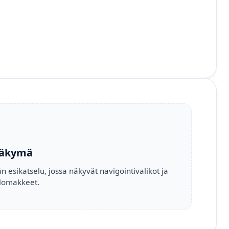
näkymä
än esikatselu, jossa näkyvät navigointivalikot ja
olomakkeet.