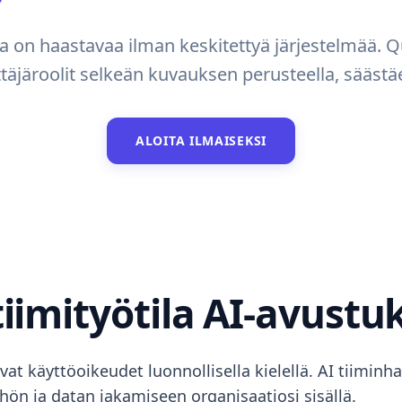
a on haastavaa ilman keskitettyä järjestelmää.
ttäjäroolit selkeän kuvauksen perusteella, säästäe
ALOITA ILMAISEKSI
iimityötila AI-avustu
tavat käyttöoikeudet luonnollisella kielellä. AI tiimin
ön ja datan jakamiseen organisaatiosi sisällä.