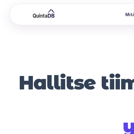
Mitä
Hallitse ti
y