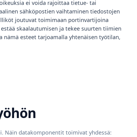
ikeuksia ei voida rajoittaa tietue- tai
nuaalinen sähköpostien vaihtaminen tiedostojen
lliköt joutuvat toimimaan portinvartijoina
te estää skaalautumisen ja tekee suurten tiimien
a nämä esteet tarjoamalla yhtenäisen työtilan,
työhön
si. Näin datakomponentit toimivat yhdessä: