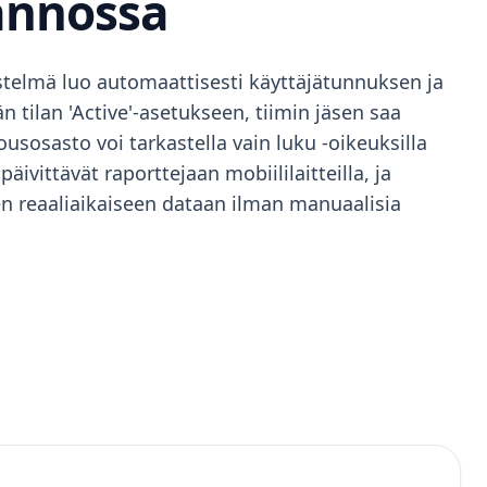
ännössä
jestelmä luo automaattisesti käyttäjätunnuksen ja
n tilan 'Active'-asetukseen, tiimin jäsen saa
usosasto voi tarkastella vain luku -oikeuksilla
vittävät raporttejaan mobiililaitteilla, ja
n reaaliaikaiseen dataan ilman manuaalisia