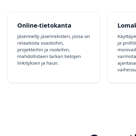
Online-tietokanta
Loma
Jäsennelty jäsenrekisteri, jossa on
Käyttäji
relaatioita osastoihin,
ja profii
projekteihin ja rooleihin,
monivaih
mahdollistaen tarkan tietojen
varmista
linkityksen ja haun.
ajantasa
vaiheiss