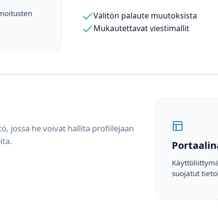
lmoitusten
Välitön palaute muutoksista
Mukautettavat viestimallit
 jossa he voivat hallita profiilejaan
ita.
Portaali
Käyttöliittym
suojatut tiet