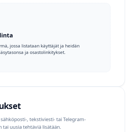
linta
ä, jossa listataan käyttäjät ja heidän
äsytasonsa ja osastolinkitykset.
tukset
 sähköposti-, tekstiviesti- tai Telegram-
n tai uusia tehtäviä lisätään.