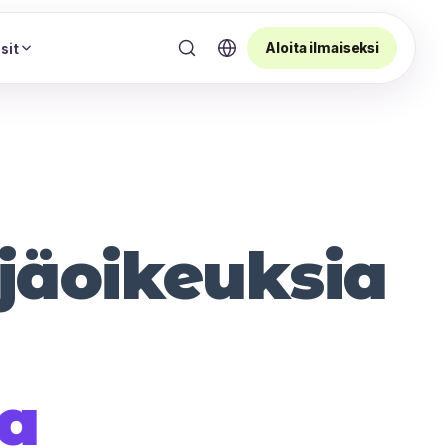
Aloita ilmaiseksi
sit
äjäoikeuksia
sa