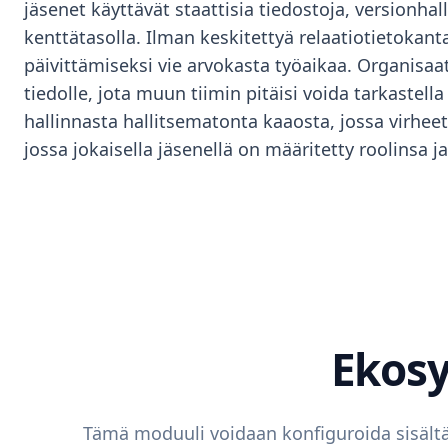
jäsenet käyttävät staattisia tiedostoja, versionhall
kenttätasolla. Ilman keskitettyä relaatiotietokan
päivittämiseksi vie arvokasta työaikaa. Organisaat
tiedolle, jota muun tiimin pitäisi voida tarkastel
hallinnasta hallitsematonta kaaosta, jossa virhee
jossa jokaisella jäsenellä on määritetty roolinsa j
Ekosy
Tämä moduuli voidaan konfiguroida sisältä