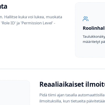
nta
n. Hallitse kuka voi lukea, muokata
 'Role ID' ja 'Permission Level' -
Roolinhal
Taulukkonäkym
määritetyt pä
Reaaliaikaiset ilmoi
Pidä tiimi ajan tasalla automaattisilla
ilmoituksilla, kun tietueita päivitetää