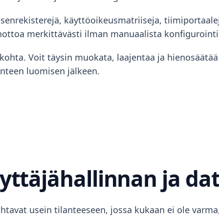
enrekisterejä, käyttöoikeusmatriiseja, tiimiportaaleja
önottoa merkittävästi ilman manuaalista konfigurointi
ökohta. Voit täysin muokata, laajentaa ja hienosäätä
enteen luomisen jälkeen.
yttäjähallinnan ja dat
 johtavat usein tilanteeseen, jossa kukaan ei ole var