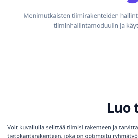
Monimutkaisten tiimirakenteiden hallint
tiiminhallintamoduulin ja käy
Luo t
Voit kuvailulla selittää tiimisi rakenteen ja tarvit
tietokantarakenteen, joka on optimoitu ryhmätyöh