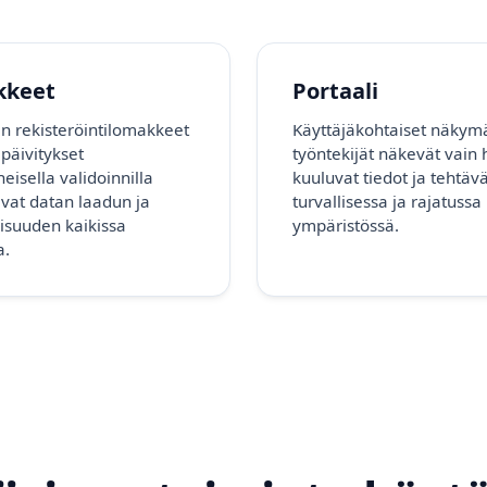
kkeet
Portaali
en rekisteröintilomakkeet
Käyttäjäkohtaiset näkymä
lipäivitykset
työntekijät näkevät vain h
eisella validoinnilla
kuuluvat tiedot ja tehtäv
vat datan laadun ja
turvallisessa ja rajatussa
isuuden kaikissa
ympäristössä.
a.