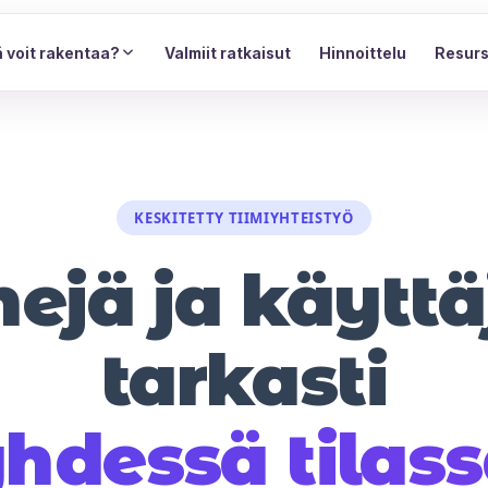
 voit rakentaa?
Valmiit ratkaisut
Hinnoittelu
Resurs
KESKITETTY TIIMIYHTEISTYÖ
imejä ja käytt
tarkasti
hdessä tilas