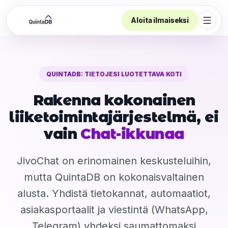
Aloita ilmaiseksi
Avaa 
QUINTADB: TIETOJESI LUOTETTAVA KOTI
Rakenna kokonainen
liiketoimintajärjestelmä, ei
vain
Chat-ikkunaa
JivoChat on erinomainen keskusteluihin,
mutta QuintaDB on kokonaisvaltainen
alusta. Yhdistä tietokannat, automaatiot,
asiakasportaalit ja viestintä (WhatsApp,
Telegram) yhdeksi saumattomaksi