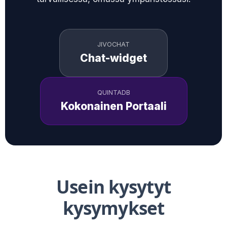
JIVOCHAT
Chat-widget
QUINTADB
Kokonainen Portaali
Usein kysytyt
kysymykset