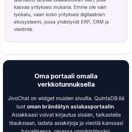
kasvaa yrityksesi mukana. Emme ole vain
työkalu, vaan koko yrityksesi digitaalinen
ekosysteemi, jossa yhdistyvät ERP, CRM ja
viestintä.
Oma portaali omalla
verkkotunnuksella
JivoChat on widget muiden sivuilla. QuintaDB:llä
luot
oman brändätyn asiakasportaalin
.
Asiakkaasi voivat kirjautua sisään, tarkastella
tilauksiaan, ladata asiakirjoja ja viestiä kanssasi
turvallisessa, omassa ympäristössäsi.