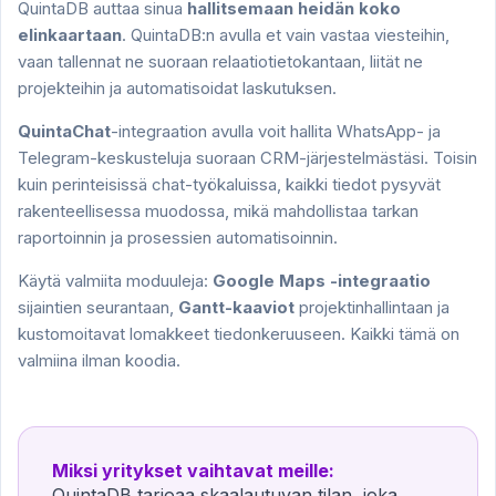
QuintaDB auttaa sinua
hallitsemaan heidän koko
elinkaartaan
. QuintaDB:n avulla et vain vastaa viesteihin,
vaan tallennat ne suoraan relaatiotietokantaan, liität ne
projekteihin ja automatisoidat laskutuksen.
QuintaChat
-integraation avulla voit hallita WhatsApp- ja
Telegram-keskusteluja suoraan CRM-järjestelmästäsi. Toisin
kuin perinteisissä chat-työkaluissa, kaikki tiedot pysyvät
rakenteellisessa muodossa, mikä mahdollistaa tarkan
raportoinnin ja prosessien automatisoinnin.
Käytä valmiita moduuleja:
Google Maps -integraatio
sijaintien seurantaan,
Gantt-kaaviot
projektinhallintaan ja
kustomoitavat lomakkeet tiedonkeruuseen. Kaikki tämä on
valmiina ilman koodia.
Miksi yritykset vaihtavat meille:
QuintaDB tarjoaa skaalautuvan tilan, joka