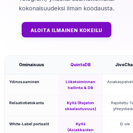
kokonaisuudeksi ilman koodausta.
ALOITA ILMAINEN KOKEILU
Ominaisuus
QuintaDB
JivoCha
Ydinosaaminen
Liiketoiminnan
Asiakaspalve
hallinta & DB
Relaatiotietokanta
Kyllä (Rajaton
Rajoitettu (
skaalautuvuus)
yhteystied
White-Label portaalit
Kyllä
Ei ole
(Asiakkaiden