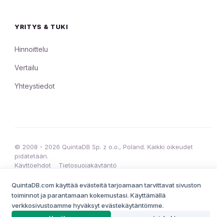
YRITYS & TUKI
Hinnoittelu
Vertailu
Yhteystiedot
© 2008 - 2026 QuintaDB Sp. z o.o., Poland. Kaikki oikeudet
pidätetään.
Käyttöehdot
Tietosuojakäytäntö
•
QuintaDB.com käyttää evästeitä tarjoamaan tarvittavat sivuston
toiminnot ja parantamaan kokemustasi. Käyttämällä
verkkosivustoamme hyväksyt evästekäytäntömme.
PROJEKTINLUOJA