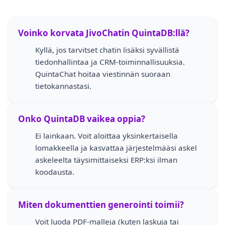
Voinko korvata JivoChatin QuintaDB:llä?
Kyllä, jos tarvitset chatin lisäksi syvällistä
tiedonhallintaa ja CRM-toiminnallisuuksia.
QuintaChat hoitaa viestinnän suoraan
tietokannastasi.
Onko QuintaDB vaikea oppia?
Ei lainkaan. Voit aloittaa yksinkertaisella
lomakkeella ja kasvattaa järjestelmääsi askel
askeleelta täysimittaiseksi ERP:ksi ilman
koodausta.
Miten dokumenttien generointi toimii?
Voit luoda PDF-malleja (kuten laskuja tai