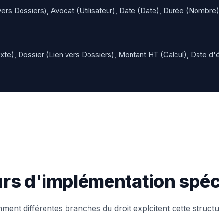
ers Dossiers), Avocat (Utilisateur), Date (Date), Durée (Nombre)
te), Dossier (Lien vers Dossiers), Montant HT (Calcul), Date d'
rs d'implémentation spéc
ent différentes branches du droit exploitent cette structu