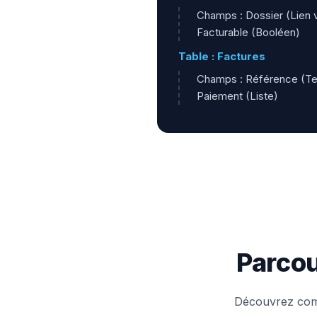
Champs : Dossier (Lien v
Facturable (Booléen)
Table : Factures
Champs : Référence (Tex
Paiement (Liste)
Parcou
Découvrez comm