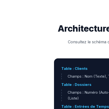
Architecture
Consultez le schéma d
Table : Clients
Champs : Nom (Texte), Ty
Table : Dossiers
Champs : Numéro (Auto-in
(Liste)
Table : Entrées de Temps