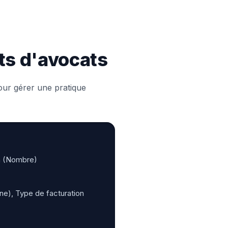
ets d'avocats
our gérer une pratique
on (Nombre)
ne), Type de facturation