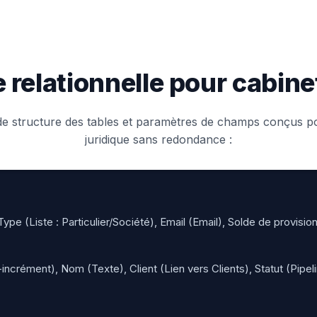
 relationnelle pour cabin
e structure des tables et paramètres de champs conçus p
juridique sans redondance :
pe (Liste : Particulier/Société), Email (Email), Solde de provisi
crément), Nom (Texte), Client (Lien vers Clients), Statut (Pipeli