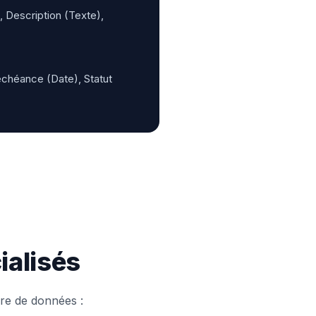
, Description (Texte),
échéance (Date), Statut
ialisés
re de données :