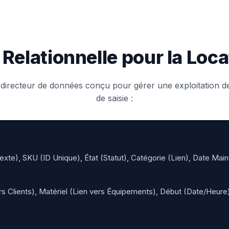
 Relationnelle pour la Loca
irecteur de données conçu pour gérer une exploitation de
de saisie :
xte), SKU (ID Unique), État (Statut), Catégorie (Lien), Date Mai
rs Clients), Matériel (Lien vers Équipements), Début (Date/Heure)