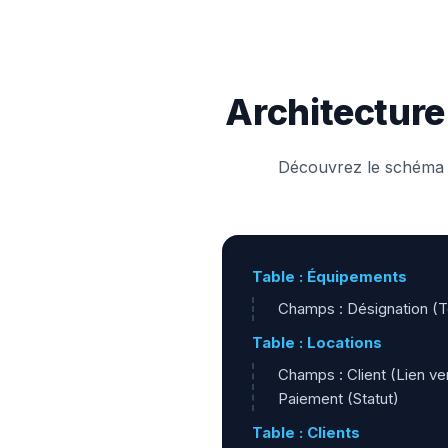
Architecture
Découvrez le schéma d
Table : Équipements
Champs : Désignation (Te
Table : Locations
Champs : Client (Lien ve
Paiement (Statut)
Table : Clients