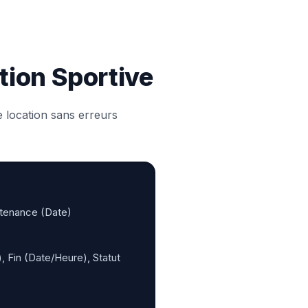
tion Sportive
 location sans erreurs
ntenance (Date)
, Fin (Date/Heure), Statut