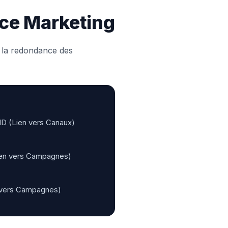
ace Marketing
r la redondance des
ID (Lien vers Canaux)
ien vers Campagnes)
n vers Campagnes)