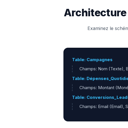
Architecture
Examinez le schéma
Table: Campagnes
Champs: Nom (Texte), Bu
Table: Dépenses_Quotidi
Champs: Montant (Monét
Table: Conversions_Lead
Champs: Email (Email), 