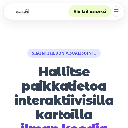
Aloita ilmaiseksi
Avaa 
SIJAINTITIEDON VISUALISOINTI
Hallitse
paikkatietoa
interaktiivisilla
kartoilla