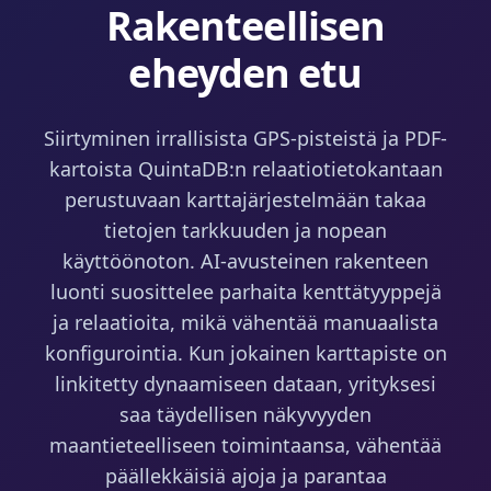
Rakenteellisen
eheyden etu
Siirtyminen irrallisista GPS-pisteistä ja PDF-
kartoista QuintaDB:n relaatiotietokantaan
perustuvaan karttajärjestelmään takaa
tietojen tarkkuuden ja nopean
käyttöönoton. AI-avusteinen rakenteen
luonti suosittelee parhaita kenttätyyppejä
ja relaatioita, mikä vähentää manuaalista
konfigurointia. Kun jokainen karttapiste on
linkitetty dynaamiseen dataan, yrityksesi
saa täydellisen näkyvyyden
maantieteelliseen toimintaansa, vähentää
päällekkäisiä ajoja ja parantaa