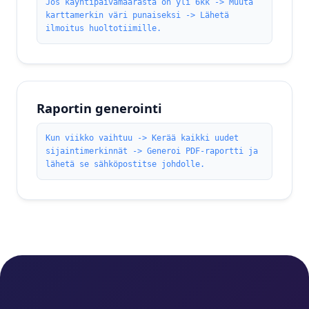
Jos käyntipäivämäärästä on yli 6kk -> Muuta
karttamerkin väri punaiseksi -> Lähetä
ilmoitus huoltotiimille.
Raportin generointi
Kun viikko vaihtuu -> Kerää kaikki uudet
sijaintimerkinnät -> Generoi PDF-raportti ja
lähetä se sähköpostitse johdolle.