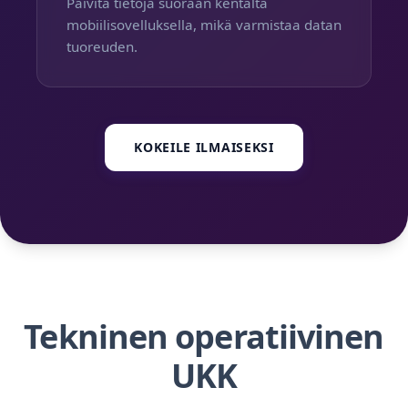
Päivitä tietoja suoraan kentältä
mobiilisovelluksella, mikä varmistaa datan
tuoreuden.
KOKEILE ILMAISEKSI
Tekninen operatiivinen
UKK