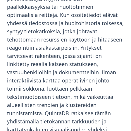
päällekkäisyyksiä tai huoltotiimien
optimaalisia reittejä. Kun osoitetiedot elävät
yhdessä tiedostossa ja huoltohistoria toisessa,
syntyy tietokatkoksia, jotka johtavat
tehottomaan resurssien käyttöön ja hitaaseen
reagointiin asiakastarpeisiin. Yritykset
tarvitsevat rakenteen, jossa sijainti on
linkitetty reaaliaikaiseen statukseen,
vastuuhenkilöihin ja dokumentteihin. Ilman
interaktiivista karttaa operatiivinen johto
toimii sokkona, luottaen pelkkään
tekstimuotoiseen tietoon, mikä vaikeuttaa
alueellisten trendien ja klustereiden
tunnistamista. QuintaDB ratkaisee tämän
yhdistämällä tietokannan tarkkuuden ja
karttatyökalujen visuaalisuuden yhdeksi