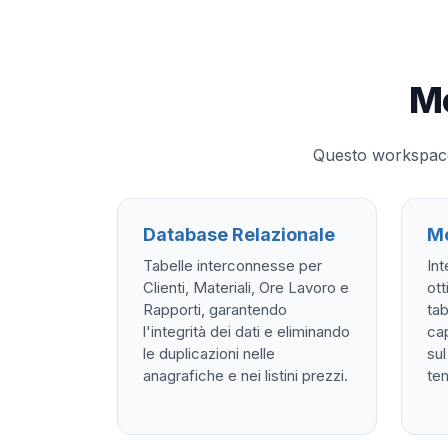
Mo
Questo workspace 
Database Relazionale
Mo
Tabelle interconnesse per
Int
Clienti, Materiali, Ore Lavoro e
ot
Rapporti, garantendo
tab
l'integrità dei dati e eliminando
cap
le duplicazioni nelle
sul
anagrafiche e nei listini prezzi.
te