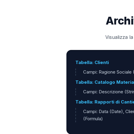
Archi
Visualizza l
Tabella: Clienti
Campi: Ragione Sociale (S
Tabella: Catalogo Materia
Campi: Descrizione (Strin
Tabella: Rapporti di Canti
Campi: Data (Date), Clie
(Formula)