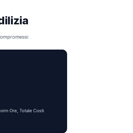
ilizia
 compromessi:
form Ore, Totale Costi