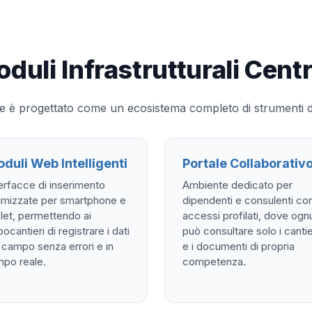
duli Infrastrutturali Centr
è progettato come un ecosistema completo di strumenti digita
duli Web Intelligenti
Portale Collaborativ
erfacce di inserimento
Ambiente dedicato per
timizzate per smartphone e
dipendenti e consulenti co
let, permettendo ai
accessi profilati, dove og
ocantieri di registrare i dati
può consultare solo i cantie
 campo senza errori e in
e i documenti di propria
mpo reale.
competenza.