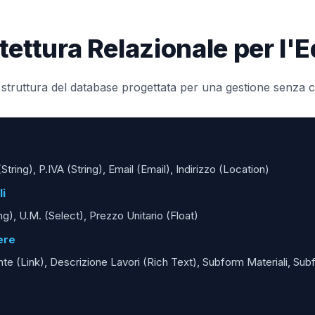
tettura Relazionale per l'Ed
a struttura del database progettata per una gestione senza
tring), P.IVA (String), Email (Email), Indirizzo (Location)
li
g), U.M. (Select), Prezzo Unitario (Float)
ere
nte (Link), Descrizione Lavori (Rich Text), Subform Materiali, Sub