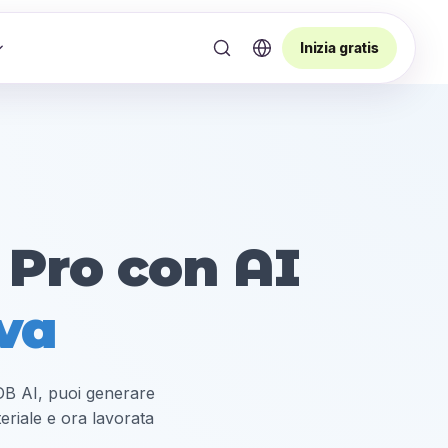
Inizia gratis
 Pro con AI
iva
taDB AI, puoi generare
riale e ora lavorata