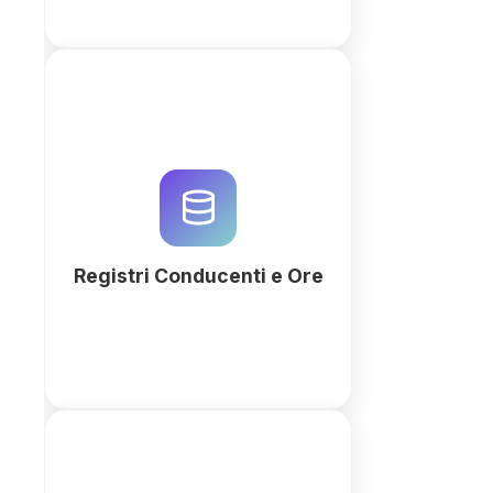
Ottimizza la gestione dei registri
conducenti e il monitoraggio
delle ore con QuintaDB. Genera
un workspace personalizzato
con l'AI per garantire conformità
e precisione operativa.
Registri Conducenti e Ore
Più