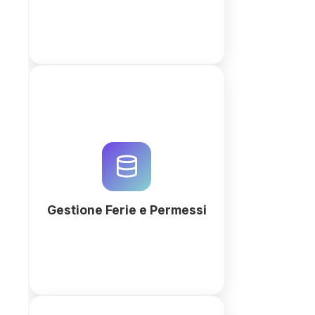
Ottimizza la gestione di ferie e
permessi con QuintaDB.
Automatizza flussi di
approvazione, calendari e report
HR con il nostro AI Workspace
Generator avanzato.
Gestione Ferie e Permessi
Più