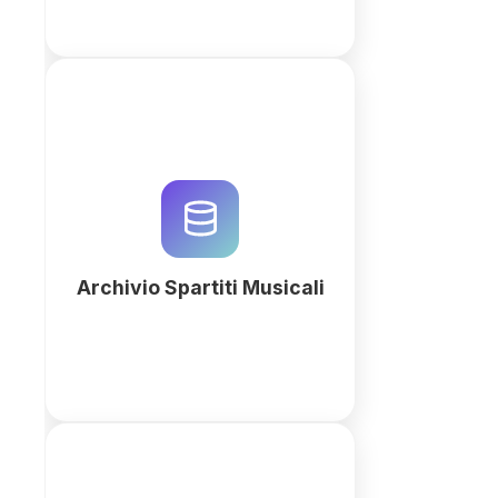
Digitalizza il tuo archivio musicale
con QuintaDB. Gestisci spartiti,
compositori e concerti in un unico
workspace intelligente generato
dall'AI.
Archivio Spartiti Musicali
Più