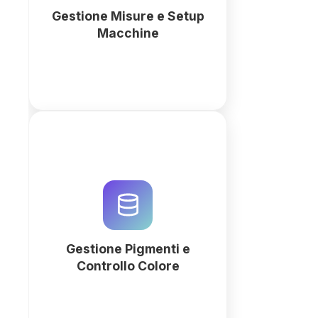
QuintaDB potenziato dall'AI.
Gestione Misure e Setup
Macchine
Più
Gestisci pigmenti e controllo
colore in un unico sistema:
formule, lotti, misurazioni e
tolleranze. Senza programmare.
Gestione Pigmenti e
Più
Controllo Colore