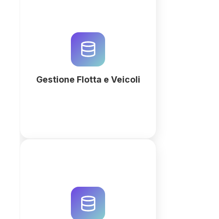
Ottimizza la tua flotta con un
database relazionale
personalizzato. Gestisci
manutenzioni, conducenti e costi
con QuintaDB AI Workspace.
Prova ora!
Gestione Flotta e Veicoli
Più
Ottimizza la tua logistica con
QuintaDB. Crea un sistema di
monitoraggio spedizioni real-
time personalizzato con AI per