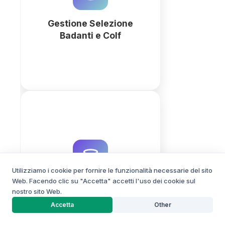
con QuintaDB e l'intelligenza
artificiale.
Gestione Selezione
Badanti e Colf
Più
Crea moduli di registrazione
clienti professionali e database
relazionali con QuintaDB.
Automatizza l'acquisizione dati e
Utilizziamo i cookie per fornire le funzionalità necessarie del sito
il CRM con l'intelligenza artificiale.
Web. Facendo clic su "Accetta" accetti l'uso dei cookie sul
Moduli Registrazione
nostro sito Web.
Clienti
CREATORE DI PROGETTI
Più
Accetta
Other