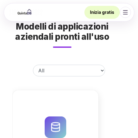
Inizia gratis
Apri 
Modelli di applicazioni
aziendali pronti all'uso
Ottimizza la gestione della
Protezione Civile con QuintaDB.
Automatizza anagrafiche, turni,