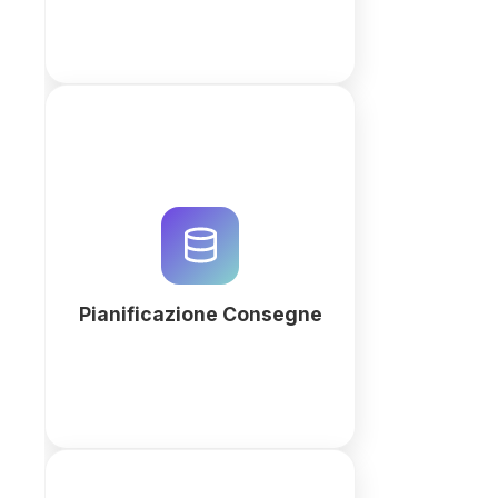
Ottimizza la pianificazione delle
consegne con QuintaDB. Gestisci
percorsi, autisti e ordini in un
unico workspace relazionale
generato con l'intelligenza
artificiale.
Pianificazione Consegne
Più