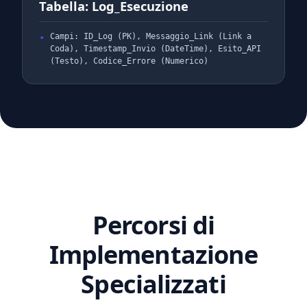
Tabella: Log_Esecuzione
Campi: ID_Log (PK), Messaggio_Link (Link a
Coda), Timestamp_Invio (DateTime), Esito_API
(Testo), Codice_Errore (Numerico)
Percorsi di
Implementazione
Specializzati