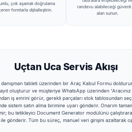
faturalara erişebileceği v
umlu, çok aşamalı doğrulama
randevu alabileceği güvenli 
çeren formlarla dijitalleştirin.
alan sunun.
Uçtan Uca Servis Akışı
e, danışman tableti üzerinden bir Araç Kabul Formu doldurur.
kayıt oluşturur ve müşteriye WhatsApp üzerinden 'Aracınız tes
ndan iş emrini görür, gerekli parçaları stok tablosundan se
nde sistem satın alma birimine uyarı gönderir. Onarım tam
nir; bu tetikleyici Document Generator modülünü çalıştıra
 ile gönderir. Tüm bu süreç, manuel veri girişini azaltarak