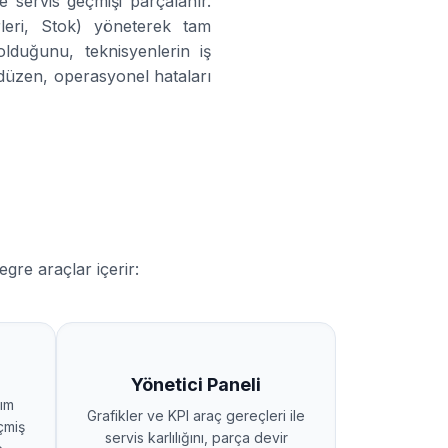
e servis geçmişi parçalanır.
rleri, Stok) yöneterek tam
duğunu, teknisyenlerin iş
 düzen, operasyonel hataları
gre araçlar içerir:
Yönetici Paneli
rım
Grafikler ve KPI araç gereçleri ile
çmiş
servis karlılığını, parça devir