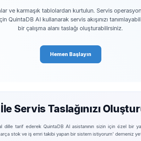
lar ve karmaşık tablolardan kurtulun. Servis operasyonl
in QuintaDB AI kullanarak servis akışınızı tanımlayabili
bir çalışma alanı taslağı oluşturabilirsiniz.
Hemen Başlayın
 İle Servis Taslağınızı Oluştu
al dille tarif ederek QuintaDB AI asistanının sizin için özel bir ya
rça stok ve iş emri takibi yapan bir sistem istiyorum' demeniz yete