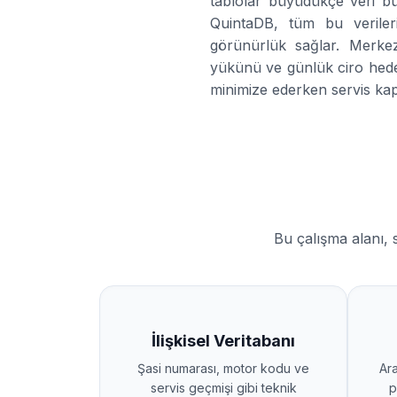
tablolar büyüdükçe veri büt
QuintaDB, tüm bu verileri
görünürlük sağlar. Merke
yükünü ve günlük ciro hedef
minimize ederken servis kapa
Bu çalışma alanı, 
İlişkisel Veritabanı
Şasi numarası, motor kodu ve
Ar
servis geçmişi gibi teknik
p