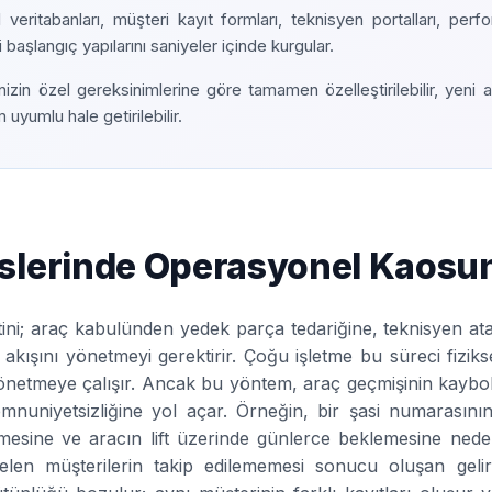
l veritabanları, müşteri kayıt formları, teknisyen portalları, per
i başlangıç yapılarını saniyeler içinde kurgular.
inizin özel gereksinimlerine göre tamamen özelleştirilebilir, yeni a
uyumlu hale getirilebilir.
islerinde Operasyonel Kaos
utini; araç kabulünden yedek parça tedariğine, teknisyen 
akışını yönetmeyi gerektirir. Çoğu işletme bu süreci fiziks
önetmeye çalışır. Ancak bu yöntem, araç geçmişinin kaybo
emnuniyetsizliğine yol açar. Örneğin, bir şasi numarasının
lmesine ve aracın lift üzerinde günlerce beklemesine neden o
len müşterilerin takip edilememesi sonucu oluşan gelir k