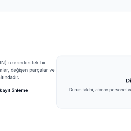
i
IN) üzerinden tek bir
mler, değişen parçalar ve
ltındadır.
Di
Durum takibi, atanan personel ve 
 kayıt önleme