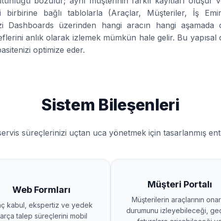
ünlüğü bozulur; aynı müşterinin farklı kayıtları oluşur v
 birbirine bağlı tablolarla (Araçlar, Müşteriler, İş Emi
zi Dashboards üzerinden hangi aracın hangi aşamada ol
lerini anlık olarak izlemek mümkün hale gelir. Bu yapısal
sitenizi optimize eder.
Sistem Bileşenleri
servis süreçlerinizi uçtan uca yönetmek için tasarlanmış ente
Müşteri Portalı
Web Formları
Müşterilerin araçlarının ona
aç kabul, ekspertiz ve yedek
durumunu izleyebileceği, ge
arça talep süreçlerini mobil