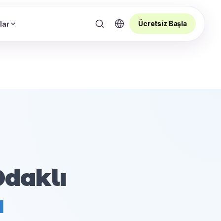
Ücretsiz Başla
lar
Odaklı
u