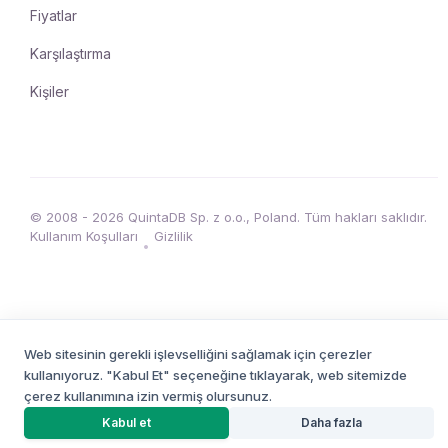
Fiyatlar
Karşılaştırma
Kişiler
© 2008 - 2026 QuintaDB Sp. z o.o., Poland. Tüm hakları saklıdır.
Kullanım Koşulları
Gizlilik
•
Web sitesinin gerekli işlevselliğini sağlamak için çerezler
kullanıyoruz. "Kabul Et" seçeneğine tıklayarak, web sitemizde
çerez kullanımına izin vermiş olursunuz.
YAPAY ZEKA PROJE OLUŞTURUCU
Kabul et
Daha fazla