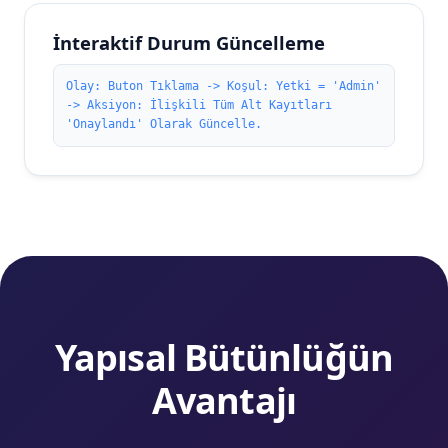
İnteraktif Durum Güncelleme
Olay: Buton Tıklama -> Koşul: Yetki = 'Admin'
-> Aksiyon: İlişkili Tüm Alt Kayıtları
'Onaylandı' Olarak Güncelle.
Yapısal Bütünlüğün
Avantajı