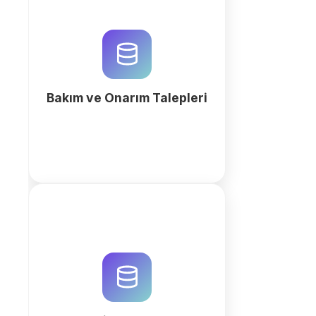
QuintaDB ile profesyonel bakım
ve onarım süreçlerini dijitalleştirin.
AI destekli iş alanı oluşturucu ile
verimliliği artırın ve operasyonları
tek noktadan yönetin.
Bakım ve Onarım Talepleri
fazla
Portföyünüzü, müşterilerinizi ve
sözleşmelerinizi tek sistemde
yönetin: ilanlar, randevular,
belgeler ve müşteri portalı.