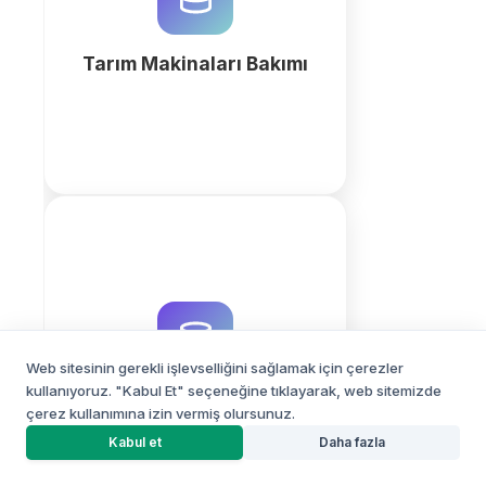
iş emirlerini, stokları ve bakım
takvimlerini yönetin.
Tarım Makinaları Bakımı
fazla
İnşaat projelerinizde maliyet
kontrolü ve hakediş yönetimini
QuintaDB ile dijitalleştirin. AI
destekli veritabanı ile kârlılığınızı
Web sitesinin gerekli işlevselliğini sağlamak için çerezler
ve nakit akışınızı koruyun.
kullanıyoruz. "Kabul Et" seçeneğine tıklayarak, web sitemizde
İnşaat Proje
çerez kullanımına izin vermiş olursunuz.
Maliyetlendirme
YAPAY ZEKA PROJE OLUŞTURUCU
fazla
Kabul et
Daha fazla