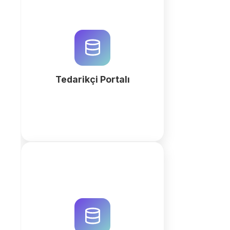
QuintaDB ile işletmenize özel AI
destekli tedarikçi portalı
oluşturun. Tedarik zinciri
süreçlerinizi optimize edin ve
verimliliği artırmak için hemen
başlayın.
Tedarikçi Portalı
fazla
QuintaDB ile profesyonel bir dijital
ürün kataloğu oluşturun. Ürün
verilerinizi AI ile yapılandırın, bayi
portalları kurun ve iş akışlarınızı