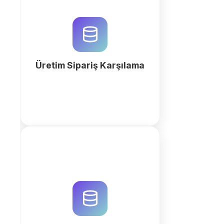
Üretim sipariş karşılama
süreçlerinizi QuintaDB ile
dijitalleştirin. AI destekli iş alanı
oluşturucu ile verimliliği artırın ve
operasyonel hataları sıfırlayın.
Üretim Sipariş Karşılama
fazla
Tedarik zincirinizi QuintaDB AI ile
dijitalleştirin. Tedarikçi portalları,
stok takibi ve sevkiyat
otomasyonu için özel iş alanı
oluşturun.