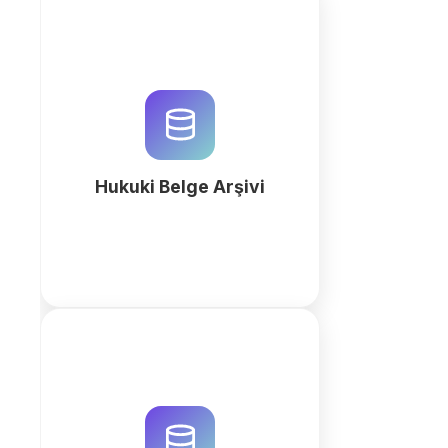
Hukuki süreçlerinizi dijitalleştirin.
QuintaDB AI ile dava dosyaları,
sözleşmeler ve müvekkil verileri
için profesyonel bir arşiv sistemi
kurun. Hemen başlayın.
Hukuki Belge Arşivi
fazla
Hukuk büroları için zaman takibi
ve faturalandırma süreçlerini
QuintaDB AI ile dijitalleştirin.