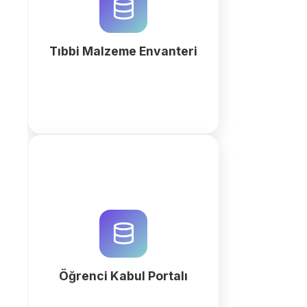
kontrolü, lot takibi ve otomatik
sipariş süreçlerini profesyonelce
yönetin.
Tıbbi Malzeme Envanteri
fazla
Öğrenci kabul süreçlerini
QuintaDB'nin AI destekli
altyapısıyla modernize edin. Kayıt
formları, öğrenci portalları ve
otomatik iş akışlarıyla verimliliği
artırın.
Öğrenci Kabul Portalı
fazla