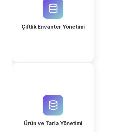
dijitalleştirin. Hayvan, yem,
ekipman ve hasat takibini tek bir
merkezi sistemde birleştirin.
Çiftlik Envanter Yönetimi
fazla
QuintaDB ile tarımsal verilerinizi
merkezileştirin. AI destekli iş alanı
oluşturucu ile tarla kayıtları, ürün
takibi ve hasat verim analizlerini
hemen yönetin.
Ürün ve Tarla Yönetimi
fazla