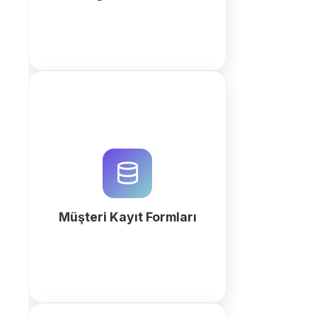
QuintaDB ile profesyonel müşteri
kayıt formları ve AI destekli CRM
sistemleri oluşturun. Verilerinizi
merkezileştirin, KVKK uyumlu
akışlar kurun ve işinizi büyütün.
Müşteri Kayıt Formları
fazla