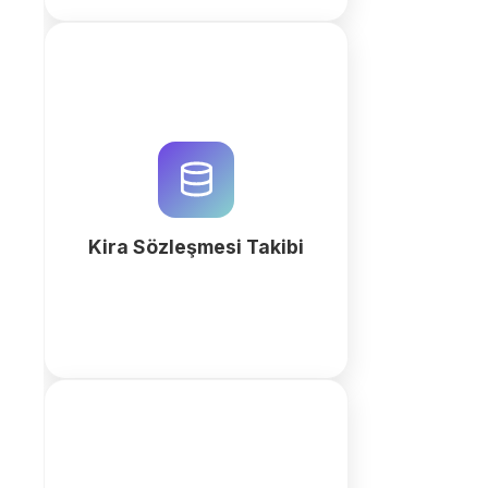
Kira sözleşmelerinizi, ödemeleri
ve portföyünüzü QuintaDB AI ile
profesyonelce yönetin. Otomatik
hatırlatıcılar ve ilişkisel veritabanı
ile verimliliği artırın.
Kira Sözleşmesi Takibi
fazla
QuintaDB ile KVKK uyumlu