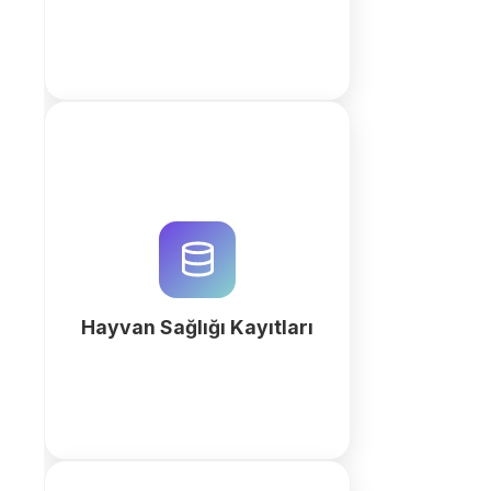
Hayvan sağlığı kayıtlarını ve
veteriner süreçlerini QuintaDB AI
ile dijitalleştirin. Otomatik aşılama
takipleri ve tıbbi geçmiş yönetimi
için hemen başlayın.
Hayvan Sağlığı Kayıtları
fazla