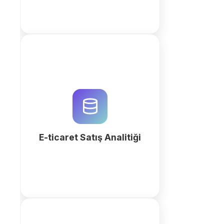
E-ticaret verilerinizi QuintaDB ile
tek bir merkezde toplayın. AI
destekli analitik araçlarıyla satış
performansınızı, stok devir hızınızı
ve ROAS oranlarınızı optimize
edin.
E-ticaret Satış Analitiği
fazla