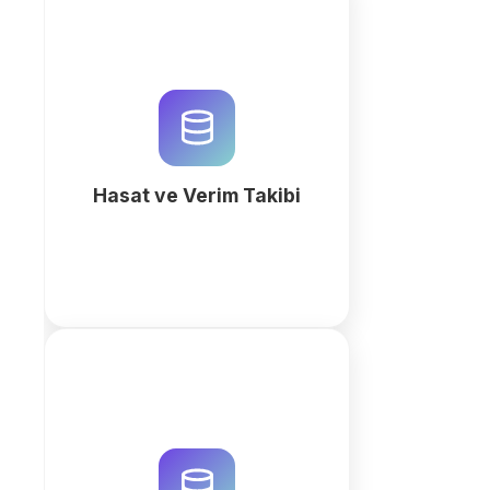
QuintaDB ile hasat ve verim takibi
süreçlerinizi dijitalleştirin. AI
destekli çalışma alanı ile rekolte
analizi yapın ve operasyonel
verimliliği hemen artırın.
Hasat ve Verim Takibi
fazla
Tarım makinaları servis süreçlerini
QuintaDB ile optimize edin. AI
destekli veritabanı oluşturucu ile