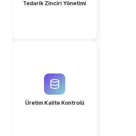
Tedarik Zinciri Yönetimi
fazla
Üretim süreçlerinizi QuintaDB ile
optimize edin. AI destekli iş alanı
oluşturucu ile kalite kontrol
verilerini ve hata raporlarını tek
merkezden yönetin.
Üretim Kalite Kontrolü
fazla