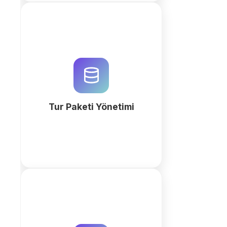
Tur paketlerini, rezervasyonları
ve rehber atamalarını QuintaDB ile
yönetin. AI destekli iş alanı
oluşturucu ile operasyonel
süreçlerinizi hemen
otomatikleştirin.
Tur Paketi Yönetimi
fazla
QuintaDB'nin AI destekli envanter
yönetimi ile çiftliğinizi