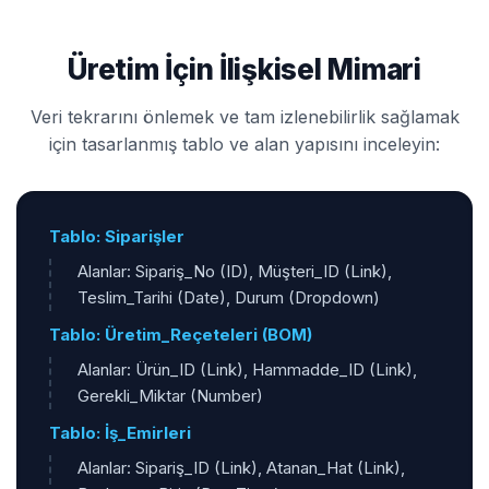
Üretim İçin İlişkisel Mimari
Veri tekrarını önlemek ve tam izlenebilirlik sağlamak
için tasarlanmış tablo ve alan yapısını inceleyin:
Tablo: Siparişler
Alanlar: Sipariş_No (ID), Müşteri_ID (Link),
Teslim_Tarihi (Date), Durum (Dropdown)
Tablo: Üretim_Reçeteleri (BOM)
Alanlar: Ürün_ID (Link), Hammadde_ID (Link),
Gerekli_Miktar (Number)
Tablo: İş_Emirleri
Alanlar: Sipariş_ID (Link), Atanan_Hat (Link),