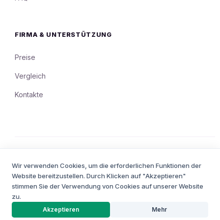
FIRMA & UNTERSTÜTZUNG
Preise
Vergleich
Kontakte
© 2008 - 2026 QuintaDB Sp. z o.o., Poland. Alle Rechte
Wir verwenden Cookies, um die erforderlichen Funktionen der
vorbehalten.
Nutzungsbedingungen
Datenschutz
Website bereitzustellen. Durch Klicken auf "Akzeptieren"
•
stimmen Sie der Verwendung von Cookies auf unserer Website
zu.
PROJEKT BUILDER
Akzeptieren
Mehr