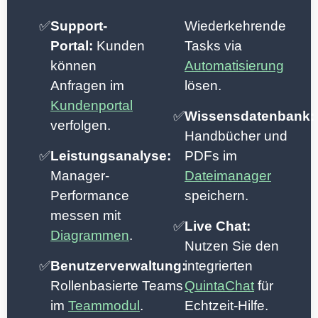
✅
Support-
Wiederkehrende
Portal:
Kunden
Tasks via
können
Automatisierung
Anfragen im
lösen.
Kundenportal
✅
Wissensdatenbank:
verfolgen.
Handbücher und
✅
Leistungsanalyse:
PDFs im
Manager-
Dateimanager
Performance
speichern.
messen mit
✅
Live Chat:
Diagrammen
.
Nutzen Sie den
✅
Benutzerverwaltung:
integrierten
Rollenbasierte Teams
QuintaChat
für
im
Teammodul
.
Echtzeit-Hilfe.