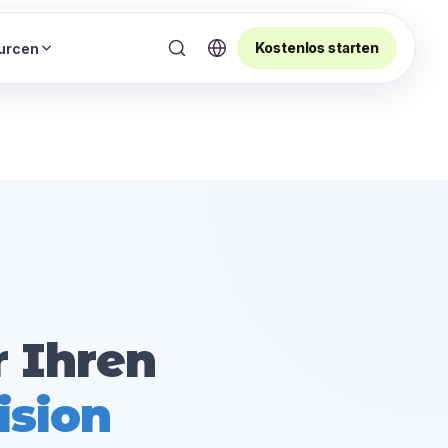
Kostenlos starten
urcen
r Ihren
ision