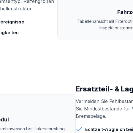
remsentyp, Reifengrößen
bellenstruktur.
Fahrz
Tabellenansicht mit Filterop
eereignisse
Inspektionstermin
ligkeiten
Ersatzteil- & L
Vermeiden Sie Fehlbestän
Sie Mindestbestände für V
Bremsbeläge.
dul
arnhinweisen bei Unterschreitung
Echtzeit-Abgleich be