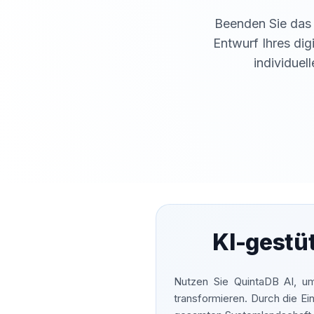
Beenden Sie das C
Entwurf Ihres di
individuel
KI-gestü
Nutzen Sie QuintaDB AI, um 
transformieren. Durch die Ei