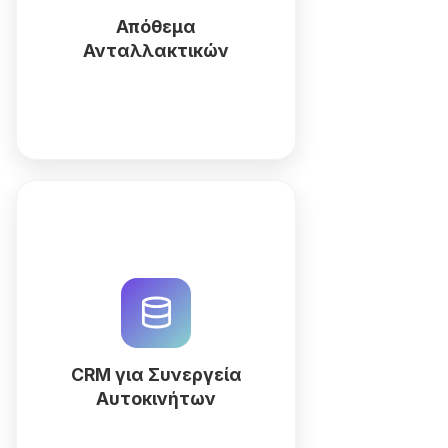
με τη βοήθεια του AI. |
Απόθεμα
Δοκιμάστε το δωρεάν.
Ανταλλακτικών
Περισσότερα
Βελτιστοποιήστε το συνεργείο
σας με ένα προσαρμοσμένο
CRM από την QuintaDB.
Διαχειριστείτε ραντεβού,
οχήματα και ανταλλακτικά με
τη βοήθεια του AI Workspace
CRM για Συνεργεία
Generator.
Αυτοκινήτων
Περισσότερα