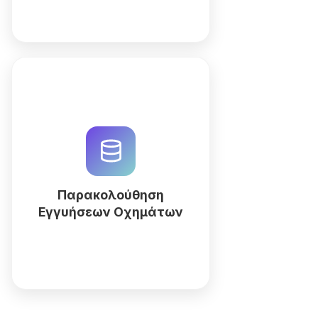
Βελτιστοποιήστε την
παρακολούθηση εγγυήσεων
οχημάτων με το AI CRM της
QuintaDB. Αυτοματοποιήστε
ειδοποιήσεις λήξης,
διαχειριστείτε αξιώσεις και
Παρακολούθηση
σέρβις εύκολα.
Εγγυήσεων Οχημάτων
Περισσότερα