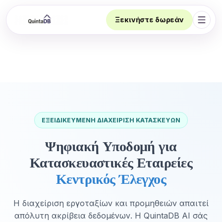
Ξεκινήστε δωρεάν
Άνοι
ΕΞΕΙΔΙΚΕΥΜΈΝΗ ΔΙΑΧΕΊΡΙΣΗ ΚΑΤΑΣΚΕΥΏΝ
Ψηφιακή Υποδομή για
Κατασκευαστικές Εταιρείες
Κεντρικός Έλεγχος
Η διαχείριση εργοταξίων και προμηθειών απαιτεί
απόλυτη ακρίβεια δεδομένων. Η QuintaDB AI σάς