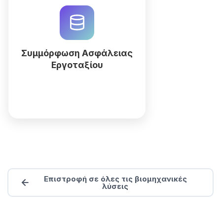
εργοταξίου με το QuintaDB.
Διαχειριστείτε επιθεωρήσεις,
ΜΑΠ και πιστοποιήσεις σε ένα
ενιαίο περιβάλλον AI. Ξεκινήστε
σήμερα!
Συμμόρφωση Ασφάλειας
Εργοταξίου
Περισσότερα
Επιστροφή σε όλες τις βιομηχανικές
λύσεις