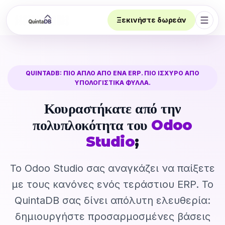
Ξεκινήστε δωρεάν
Άνοι
QUINTADB: ΠΙΟ ΑΠΛΌ ΑΠΌ ΈΝΑ ERP. ΠΙΟ ΙΣΧΥΡΌ ΑΠΌ
ΥΠΟΛΟΓΙΣΤΙΚΆ ΦΎΛΛΑ.
Κουραστήκατε από την
πολυπλοκότητα του
Odoo
Studio
;
Το Odoo Studio σας αναγκάζει να παίξετε
με τους κανόνες ενός τεράστιου ERP. Το
QuintaDB σας δίνει απόλυτη ελευθερία:
δημιουργήστε προσαρμοσμένες βάσεις