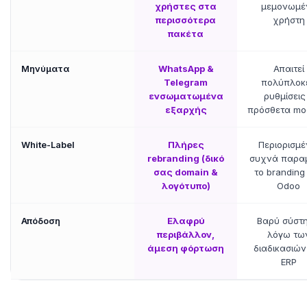
χρήστες στα
μεμονωμέ
περισσότερα
χρήστη
πακέτα
Μηνύματα
WhatsApp &
Απαιτεί
Telegram
πολύπλοκ
ενσωματωμένα
ρυθμίσεις
εξαρχής
πρόσθετα mo
White-Label
Πλήρες
Περιορισμέ
rebranding (δικό
συχνά παραμ
σας domain &
το branding
λογότυπο)
Odoo
Απόδοση
Ελαφρύ
Βαρύ σύστ
περιβάλλον,
λόγω τω
άμεση φόρτωση
διαδικασιών
ERP