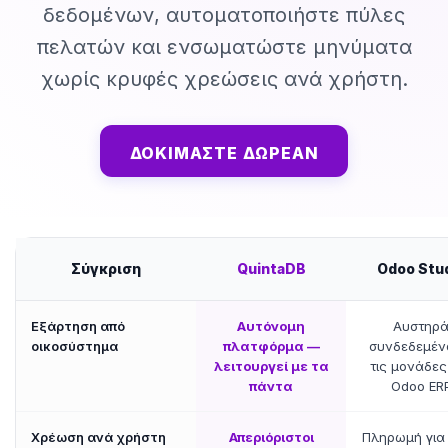
δεδομένων, αυτοματοποιήστε πύλες
πελατών και ενσωματώστε μηνύματα
χωρίς κρυφές χρεώσεις ανά χρήστη.
ΔΟΚΙΜΆΣΤΕ ΔΩΡΕΆΝ
Σύγκριση
QuintaDB
Odoo Stu
Εξάρτηση από
Αυτόνομη
Αυστηρ
οικοσύστημα
πλατφόρμα —
συνδεδεμέν
λειτουργεί με τα
τις μονάδες
πάντα
Odoo ER
Χρέωση ανά χρήστη
Απεριόριστοι
Πληρωμή για