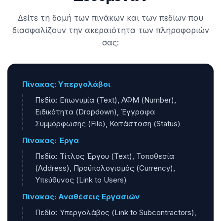
Δείτε τη δομή των πινάκων και των πεδίων που
διασφαλίζουν την ακεραιότητα των πληροφοριών
σας:
Πίνακας: Υπεργολάβοι
Πεδία: Επωνυμία (Text), ΑΦΜ (Number),
Ειδικότητα (Dropdown), Έγγραφα
Συμμόρφωσης (File), Κατάσταση (Status)
Πίνακας: Έργα
Πεδία: Τίτλος Έργου (Text), Τοποθεσία
(Address), Προϋπολογισμός (Currency),
Υπεύθυνος (Link to Users)
Πίνακας: Αναθέσεις Εργασιών
Πεδία: Υπεργολάβος (Link to Subcontractors),