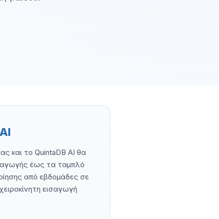
AI
ς και το QuintaDB AI θα
εισαγωγής έως τα ταμπλό
ποίησης από εβδομάδες σε
 χειροκίνητη εισαγωγή