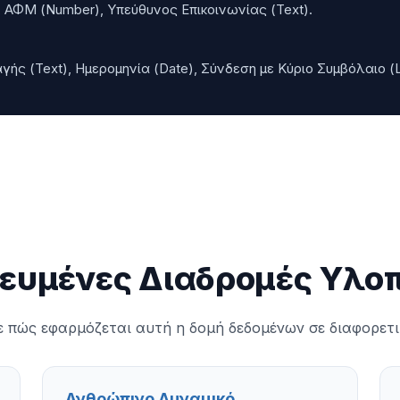
, ΑΦΜ (Number), Υπεύθυνος Επικοινωνίας (Text).
ής (Text), Ημερομηνία (Date), Σύνδεση με Κύριο Συμβόλαιο (L
κευμένες Διαδρομές Υλο
 πώς εφαρμόζεται αυτή η δομή δεδομένων σε διαφορετι
Ανθρώπινο Δυναμικό