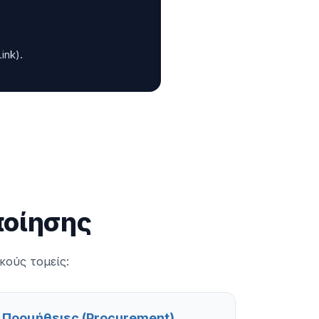
ink).
ποίησης
κούς τομείς:
Προμήθειες (Procurement)