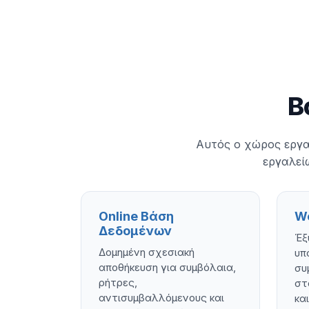
Β
Αυτός ο χώρος εργα
εργαλείω
Online Βάση
W
Δεδομένων
Έξ
Δομημένη σχεσιακή
υπ
αποθήκευση για συμβόλαια,
συ
ρήτρες,
στ
αντισυμβαλλόμενους και
κα