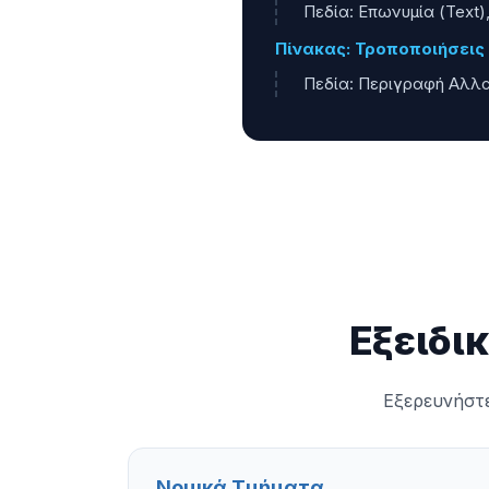
Πεδία: Επωνυμία (Text)
Πίνακας: Τροποποιήσεις
Πεδία: Περιγραφή Αλλαγ
Εξειδι
Εξερευνήστε
Νομικά Τμήματα