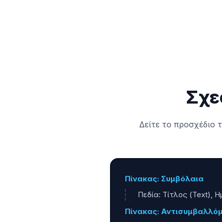
Σχε
Δείτε το προσχέδιο 
Πίνακας: Συμβόλαια
Πεδία: Τίτλος (Text), 
Πίνακας: Αντισυμβαλλόμ