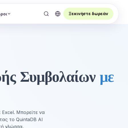
Ξεκινήστε δωρεάν
ροι
ωής Συμβολαίων
με
 Excel. Μπορείτε να
τας το QuintaDB AI
κή γλώσσα.