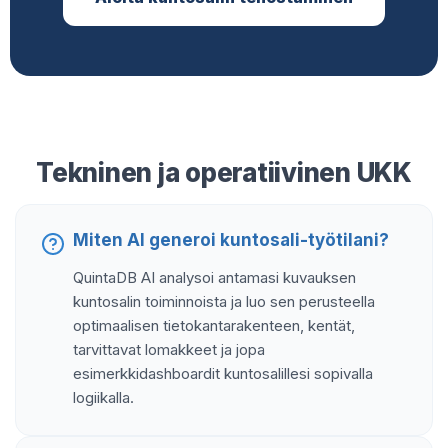
Tekninen ja operatiivinen UKK
Miten AI generoi kuntosali-työtilani?
QuintaDB AI analysoi antamasi kuvauksen
kuntosalin toiminnoista ja luo sen perusteella
optimaalisen tietokantarakenteen, kentät,
tarvittavat lomakkeet ja jopa
esimerkkidashboardit kuntosalillesi sopivalla
logiikalla.