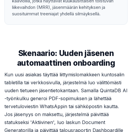
kaavioilla, jotka näyttävät kuukausittaisen toistuvan
liikevaihdon (MRR), jäsenmäärän kehityksen ja
suosituimmat treeniajat yhdellä silmäyksellä.
Skenaario: Uuden jäsenen
automaattinen onboarding
Kun uusi asiakas täyttää liittymislomakkeen kuntosalin
tabletilla tai verkkosivulla, järjestelmä luo välittömästi
uuden tietueen jäsentietokantaan. Samalla QuintaDB AI
-työnkulku generoi PDF-sopimuksen ja lähettää
tervetuloviestin WhatsAppin tai sähköpostin kautta.
Jos jäsenyys on maksettu, järjestelmä päivittää
statukseksi 'Aktiivinen', luo laskun Document
Generatorilla ja päivittää talousraportin Dashboardille