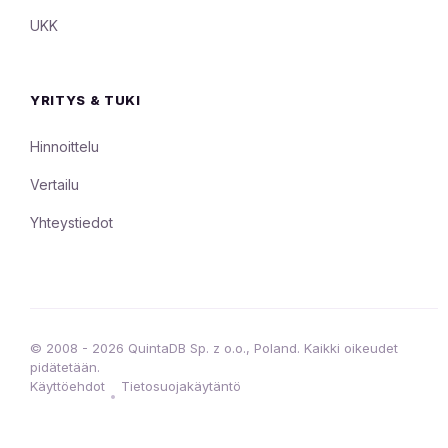
UKK
YRITYS & TUKI
Hinnoittelu
Vertailu
Yhteystiedot
© 2008 - 2026 QuintaDB Sp. z o.o., Poland. Kaikki oikeudet
pidätetään.
Käyttöehdot
Tietosuojakäytäntö
•