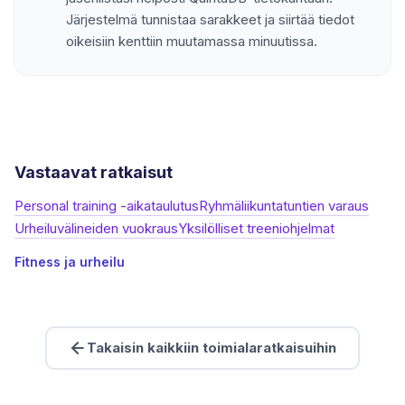
Järjestelmä tunnistaa sarakkeet ja siirtää tiedot
oikeisiin kenttiin muutamassa minuutissa.
Vastaavat ratkaisut
Personal training -aikataulutus
Ryhmäliikuntatuntien varaus
Urheiluvälineiden vuokraus
Yksilölliset treeniohjelmat
Fitness ja urheilu
Takaisin kaikkiin toimialaratkaisuihin