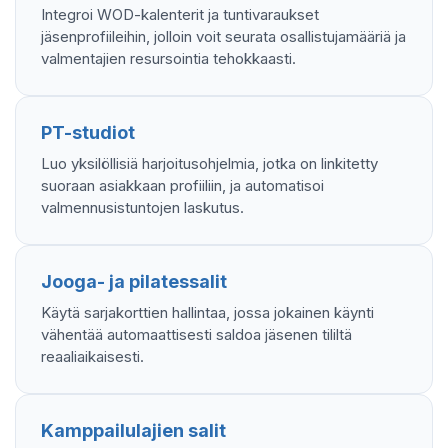
Integroi WOD-kalenterit ja tuntivaraukset
jäsenprofiileihin, jolloin voit seurata osallistujamääriä ja
valmentajien resursointia tehokkaasti.
PT-studiot
Luo yksilöllisiä harjoitusohjelmia, jotka on linkitetty
suoraan asiakkaan profiiliin, ja automatisoi
valmennusistuntojen laskutus.
Jooga- ja pilatessalit
Käytä sarjakorttien hallintaa, jossa jokainen käynti
vähentää automaattisesti saldoa jäsenen tililtä
reaaliaikaisesti.
Kamppailulajien salit