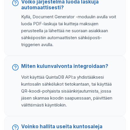
Voiko järjestelmä luoda laskuja
automaattisesti?
Kyllä, Document Generator -moduulin avulla voit
luoda PDF-laskuja tai kuitteja maksujen
perusteella ja lähettää ne suoraan asiakkaan
sähköpostiin automaattisten sähköposti-
triggerien avulla.
Miten kulunvalvonta integroidaan?
Voit käyttää QuintaDB API:a yhdistääksesi
kuntosalin sähkölukot tietokantaan, tai käyttää
QR-koodi-pohjaista sisäänkirjautumista, jossa
jäsen skannaa koodin saapuessaan, päivittäen
välittömästi käyntilokin.
Voinko hallita useita kuntosaleja