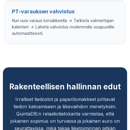
PT-varauksen vahvistus
Kun uusi varaus lomakkeella -> Tarkista valmentajan
kalenteri -> Lähetä vahvistus molemmille osapuolille
automaattisesti.
Rakenteellisen hallinnan edut
Irralliset tiedostot ja paperilomakkeet johtavat
tiedon katoamiseen ja liikevaihdon menetyksiin.
QuintaDB:n relaatiotietokanta varmistaa, että
jokainen sopimus on turvassa ja jokainen euro on
seurattavissa, mikä takaa liiketoiminnan pitkän