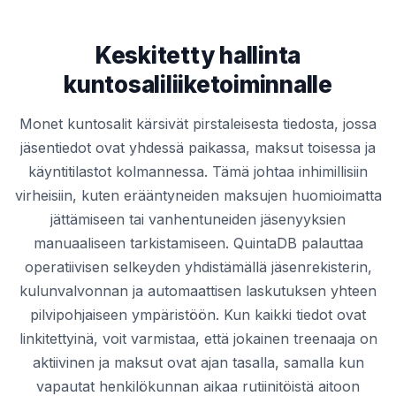
Keskitetty hallinta
kuntosaliliiketoiminnalle
Monet kuntosalit kärsivät pirstaleisesta tiedosta, jossa
jäsentiedot ovat yhdessä paikassa, maksut toisessa ja
käyntitilastot kolmannessa. Tämä johtaa inhimillisiin
virheisiin, kuten erääntyneiden maksujen huomioimatta
jättämiseen tai vanhentuneiden jäsenyyksien
manuaaliseen tarkistamiseen. QuintaDB palauttaa
operatiivisen selkeyden yhdistämällä jäsenrekisterin,
kulunvalvonnan ja automaattisen laskutuksen yhteen
pilvipohjaiseen ympäristöön. Kun kaikki tiedot ovat
linkitettyinä, voit varmistaa, että jokainen treenaaja on
aktiivinen ja maksut ovat ajan tasalla, samalla kun
vapautat henkilökunnan aikaa rutiinitöistä aitoon