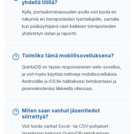
yhdellä tilillä?
Kyllä, portaaliominaisuuden avulla voit luoda eri
näkymiä eri toimipisteiden työntekijöille, samalla
kun pääkäyttäjänä näet kaikkien toimipisteiden
yhdistetyn datan ja raportit.
Toimiiko tämä mobiilisovelluksena?
QuintaDB on täysin responsiivinen web-sovellus,
ja voit myös käyttää natiiveja mobiilisovelluksia
Androidille ja iOS:lle hallitaksesi tietokantaasi ja
jäsenrekisteriäsi liikkeellä ollessasi.
Miten saan vanhat jäsentiedot
siirrettyä?
Voit tuoda vanhat Excel- tai CSV-pohjaiset
jäsenlistasi helposti QuintaDB-tietokantaan.