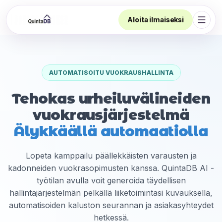
Aloita ilmaiseksi
Avaa 
AUTOMATISOITU VUOKRAUSHALLINTA
Tehokas urheiluvälineiden
vuokrausjärjestelmä
Älykkäällä automaatiolla
Lopeta kamppailu päällekkäisten varausten ja
kadonneiden vuokrasopimusten kanssa. QuintaDB AI -
työtilan avulla voit generoida täydellisen
hallintajärjestelmän pelkällä liiketoimintasi kuvauksella,
automatisoiden kaluston seurannan ja asiakasyhteydet
hetkessä.