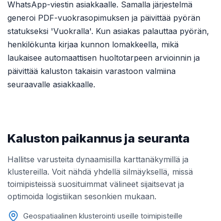
WhatsApp-viestin asiakkaalle. Samalla järjestelmä
generoi PDF-vuokrasopimuksen ja päivittää pyörän
statukseksi 'Vuokralla'. Kun asiakas palauttaa pyörän,
henkilökunta kirjaa kunnon lomakkeella, mikä
laukaisee automaattisen huoltotarpeen arvioinnin ja
päivittää kaluston takaisin varastoon valmiina
seuraavalle asiakkaalle.
Kaluston paikannus ja seuranta
Hallitse varusteita dynaamisilla karttanäkymillä ja
klustereilla. Voit nähdä yhdellä silmäyksellä, missä
toimipisteissä suosituimmat välineet sijaitsevat ja
optimoida logistiikan sesonkien mukaan.
Geospatiaalinen klusterointi useille toimipisteille