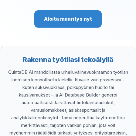
Aloita määritys nyt
Rakenna työtilasi tekoälyllä
QuintaDB AI mahdollistaa urheiluvälinevuokraamon työtilan
luomisen luonnollisella kielellä. Kuvaile vain prosessisi –
kuten suksivuokraus, polkupyörien huolto tai
kausivaraukset – ja AI Database Builder generoi
automaattisesti tarvittavat tietokantataulukot,
varauslomakkeet, asiakasportaalit ja
analytiikkakoontinäytöt. Tämä nopeuttaa käyttöönottoa
merkittävästi, tarjoten vankan pohjan, jota voit
myöhemmin räätälöidä tarkasti yrityksesi erityistarpeisiin,