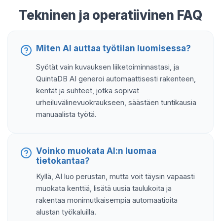
Tekninen ja operatiivinen FAQ
Miten AI auttaa työtilan luomisessa?
Syötät vain kuvauksen liiketoiminnastasi, ja
QuintaDB AI generoi automaattisesti rakenteen,
kentät ja suhteet, jotka sopivat
urheiluvälinevuokraukseen, säästäen tuntikausia
manuaalista työtä.
Voinko muokata AI:n luomaa
tietokantaa?
Kyllä, AI luo perustan, mutta voit täysin vapaasti
muokata kenttiä, lisätä uusia taulukoita ja
rakentaa monimutkaisempia automaatioita
alustan työkaluilla.