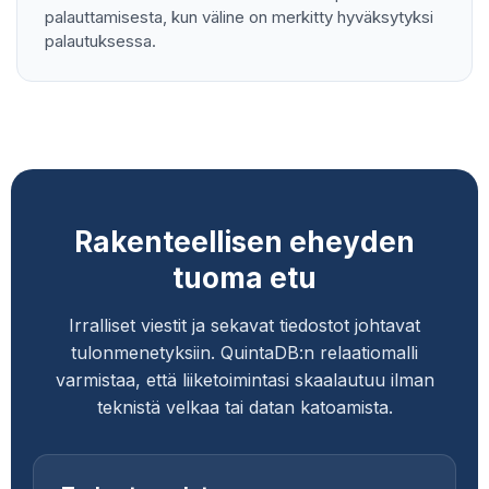
palauttamisesta, kun väline on merkitty hyväksytyksi
palautuksessa.
Rakenteellisen eheyden
tuoma etu
Irralliset viestit ja sekavat tiedostot johtavat
tulonmenetyksiin. QuintaDB:n relaatiomalli
varmistaa, että liiketoimintasi skaalautuu ilman
teknistä velkaa tai datan katoamista.