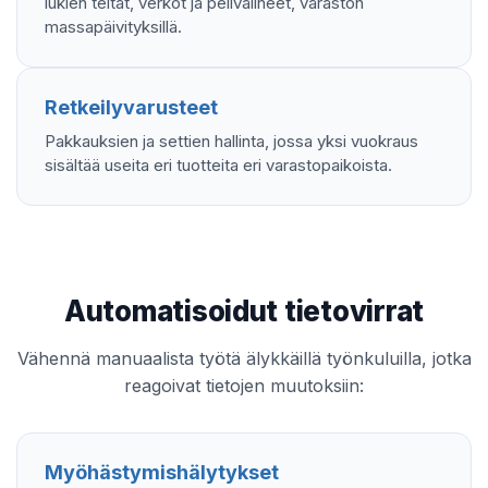
lukien teltat, verkot ja pelivälineet, varaston
massapäivityksillä.
Retkeilyvarusteet
Pakkauksien ja settien hallinta, jossa yksi vuokraus
sisältää useita eri tuotteita eri varastopaikoista.
Automatisoidut tietovirrat
Vähennä manuaalista työtä älykkäillä työnkuluilla, jotka
reagoivat tietojen muutoksiin:
Myöhästymishälytykset