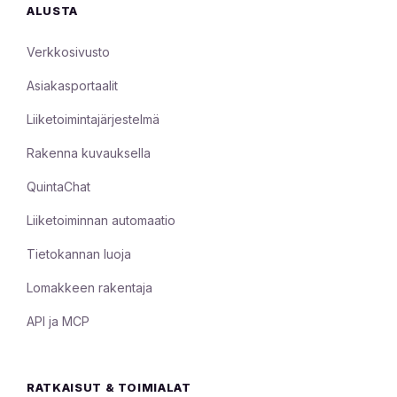
ALUSTA
Verkkosivusto
Asiakasportaalit
Liiketoimintajärjestelmä
Rakenna kuvauksella
QuintaChat
Liiketoiminnan automaatio
Tietokannan luoja
Lomakkeen rakentaja
API ja MCP
RATKAISUT & TOIMIALAT