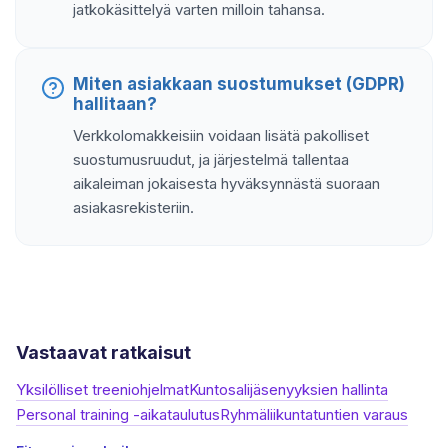
jatkokäsittelyä varten milloin tahansa.
Miten asiakkaan suostumukset (GDPR)
hallitaan?
Verkkolomakkeisiin voidaan lisätä pakolliset
suostumusruudut, ja järjestelmä tallentaa
aikaleiman jokaisesta hyväksynnästä suoraan
asiakasrekisteriin.
Vastaavat ratkaisut
Yksilölliset treeniohjelmat
Kuntosalijäsenyyksien hallinta
Personal training -aikataulutus
Ryhmäliikuntatuntien varaus