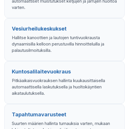
automaattiset muistutukset ketjujen ja jarrujen huoltoa
varten.
Vesiurheilukeskukset
Hallitse kanoottien ja lautojen tuntivuokrausta
dynaamisilla kelloon perustuvilla hinnoitteluilla ja
palautusilmoituksilla.
Kuntosalilaitevuokraus
Pitkäaikaisvuokrauksen hallinta kuukausittaisella
automaattisella laskutuksella ja huoltokäyntien
aikataulutuksella.
Tapahtumavarusteet
Suurten määrien hallinta turnauksia varten, mukaan