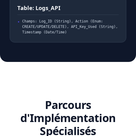
Table: Logs_API
Champs: Log_ID (String), Action (Enum:
CREATE/UPDATE/DELETE), API_Key_Used (String),
Timestamp (Date/Time)
Parcours
d'Implémentation
Spécialisés