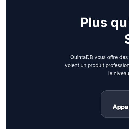
Plus q
QuintaDB vous offre de
voient un produit professio
le nivea
Appa