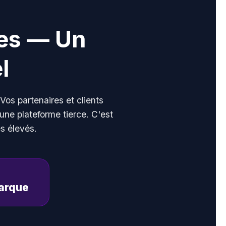
es — Un
l
os partenaires et clients
une plateforme tierce. C'est
s élevés.
Marque