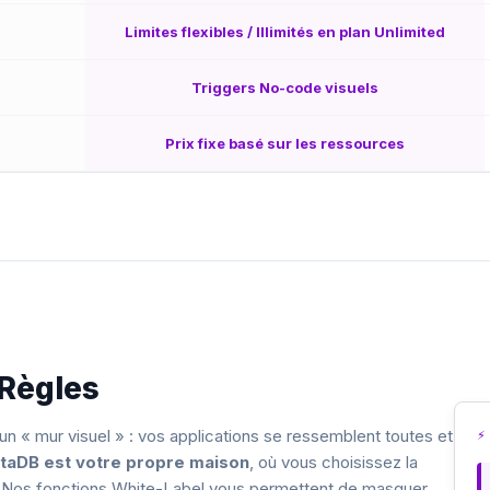
Limites flexibles / Illimités en plan Unlimited
Triggers No-code visuels
Prix fixe basé sur les ressources
 Règles
un « mur visuel » : vos applications se ressemblent toutes et
⚡
taDB est votre propre maison
, où vous choisissez la
s. Nos fonctions White-Label vous permettent de masquer