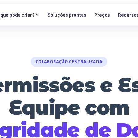
 que pode criar?
Soluções prontas
Preços
Recurso
COLABORAÇÃO CENTRALIZADA
rmissões e E
Equipe com
egridade de D