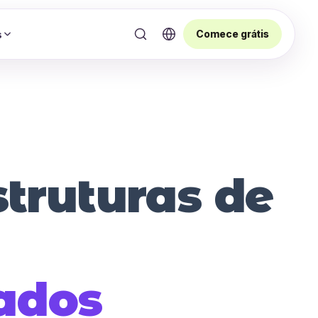
Comece grátis
s
struturas de
ados