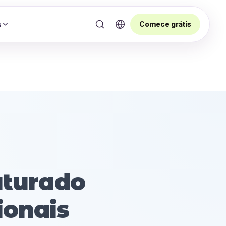
Comece grátis
s
uturado
ionais