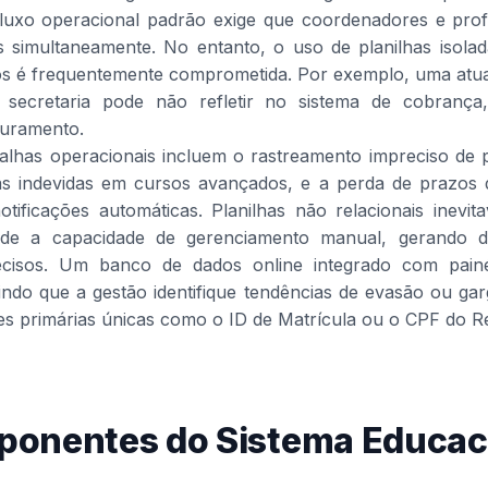
fluxo operacional padrão exige que coordenadores e prof
 simultaneamente. No entanto, o uso de planilhas isolad
dos é frequentemente comprometida. Por exemplo, uma atu
ecretaria pode não refletir no sistema de cobrança
turamento.
alhas operacionais incluem o rastreamento impreciso de pr
as indevidas em cursos avançados, e a perda de prazos
otificações automáticas. Planilhas não relacionais inev
e a capacidade de gerenciamento manual, gerando dup
recisos. Um banco de dados online integrado com painé
itindo que a gestão identifique tendências de evasão ou g
s primárias únicas como o ID de Matrícula ou o CPF do R
onentes do Sistema Educac