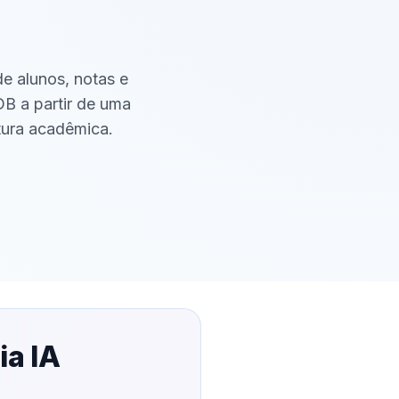
e alunos, notas e
DB a partir de uma
utura acadêmica.
ia IA