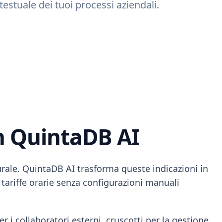
tuale dei tuoi processi aziendali.
on QuintaDB AI
urale. QuintaDB AI trasforma queste indicazioni in
 tariffe orarie senza configurazioni manuali
r i collaboratori esterni, cruscotti per la gestione