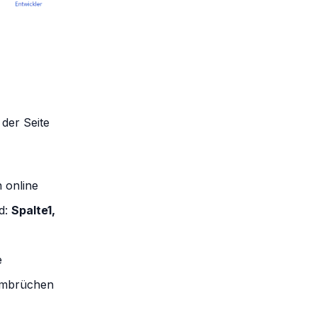
 der Seite
n online
nd:
Spalte1,
e
numbrüchen