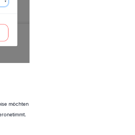
weise möchten
beronetimmt
.