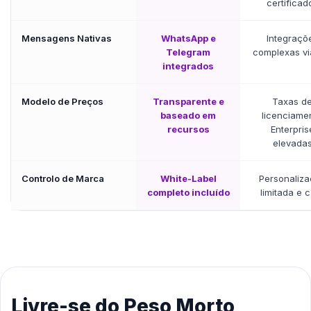
certificad
Mensagens Nativas
WhatsApp e
Integraçõ
Telegram
complexas vi
integrados
Modelo de Preços
Transparente e
Taxas d
baseado em
licenciame
recursos
Enterpris
elevada
Controlo de Marca
White-Label
Personaliz
completo incluído
limitada e 
Livre-se do Peso Morto