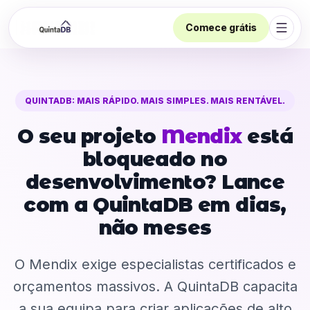
Comece grátis
Abrir
QUINTADB: MAIS RÁPIDO. MAIS SIMPLES. MAIS RENTÁVEL.
O seu projeto
Mendix
está
bloqueado no
desenvolvimento? Lance
com a QuintaDB em dias,
não meses
O Mendix exige especialistas certificados e
orçamentos massivos. A QuintaDB capacita
a sua equipa para criar aplicações de alto