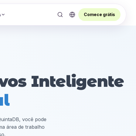
Comece grátis
s
vos Inteligente
al
 QuintaDB, você pode
ma área de trabalho
so.