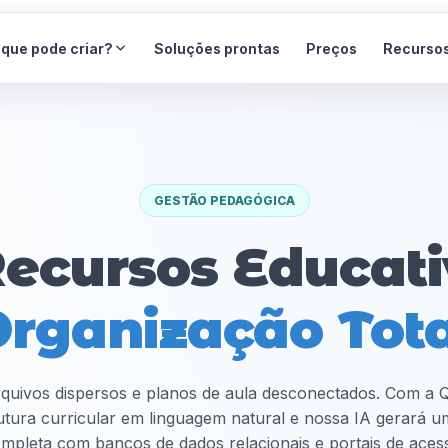
 que pode criar?
Soluções prontas
Preços
Recurso
GESTÃO PEDAGÓGICA
Recursos Educati
rganização Tot
rquivos dispersos e planos de aula desconectados. Com a
utura curricular em linguagem natural e nossa IA gerará u
mpleta com bancos de dados relacionais e portais de aces