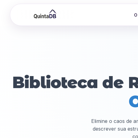
O
Biblioteca de 
O
Elimine o caos de a
descrever sua estr
co