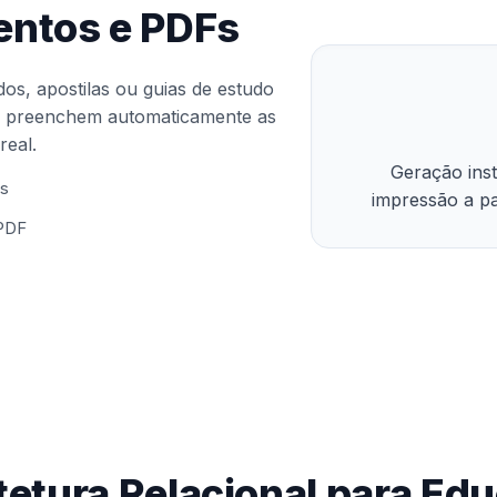
entos e PDFs
dos, apostilas ou guias de estudo
 preenchem automaticamente as
eal.
Geração ins
es
impressão a pa
 PDF
tetura Relacional para Ed