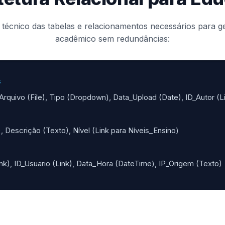
t técnico das tabelas e relacionamentos necessários para 
acadêmico sem redundâncias:
s
Arquivo (File), Tipo (Dropdown), Data_Upload (Date), ID_Autor (L
 Descrição (Texto), Nível (Link para Níveis_Ensino)
k), ID_Usuario (Link), Data_Hora (DateTime), IP_Origem (Texto)