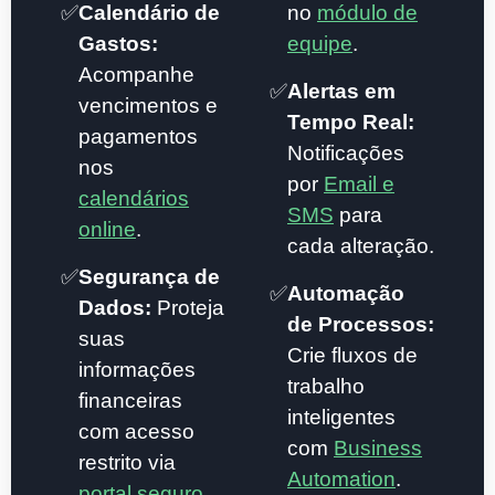
✅
Calendário de
no
módulo de
Gastos:
equipe
.
Acompanhe
✅
Alertas em
vencimentos e
Tempo Real:
pagamentos
Notificações
nos
por
Email e
calendários
SMS
para
online
.
cada alteração.
✅
Segurança de
✅
Automação
Dados:
Proteja
de Processos:
suas
Crie fluxos de
informações
trabalho
financeiras
inteligentes
com acesso
com
Business
restrito via
Automation
.
portal seguro
.