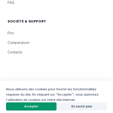
FAQ
SOCIÉTÉ & SUPPORT
Prix
Comparaison
Contacts
© 2008 - 2026 QuintaDB Sp. z o.o., Poland. Tous droits réservés.
Conditions d`utilisation
Confidentialité
Nous utilisons des cookies pour fournir les fonctionnalités
•
requises du site. En cliquant sur "Accepter", vous autorisez
l`utilisation de cookies sur notre site Internet.
CRÉATEUR DE PROJETS
Accepter
En savoir plus