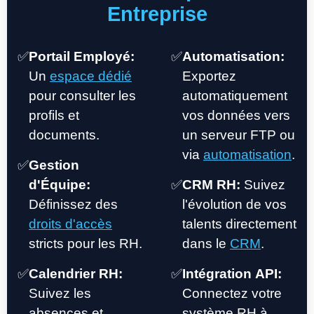
Entreprise
✅
Portail Employé:
✅
Automatisation:
Un
espace dédié
Exportez
pour consulter les
automatiquement
profils et
vos données vers
documents.
un serveur FTP ou
via
automatisation
.
✅
Gestion
d'Équipe:
✅
CRM RH:
Suivez
Définissez des
l'évolution de vos
droits d'accès
talents directement
stricts pour les RH.
dans le
CRM
.
✅
Calendrier RH:
✅
Intégration API:
Suivez les
Connectez votre
absences et
système RH à