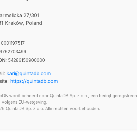
Karmelicka 27/301
31 Kraków, Poland
0001197517
6762703499
ON:
54286150900000
il:
kari@quintadb.com
ite:
https://quintadb.com
aDB wordt beheerd door QuintaDB Sp. z o.o., een bedrijf geregistreer
 volgens EU-wetgeving.
6 QuintaDB Sp. z o.o. Alle rechten voorbehouden.