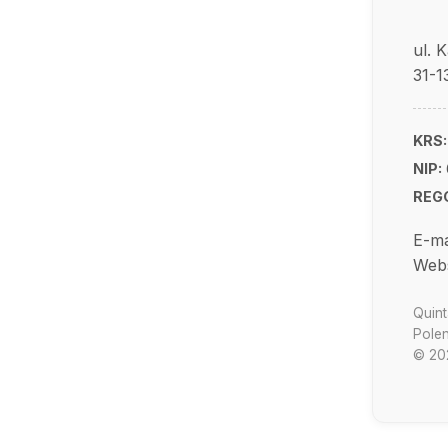
ul. 
31-1
KRS:
NIP:
REG
E-ma
Webs
Quint
Polen
© 202