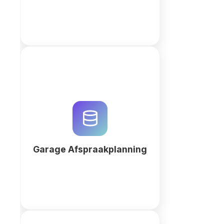
Optimaliseer uw garage met
QuintaDB. Beheer afspraken,
werkorders en klanten in een
centrale AI-gedreven werkruimte.
Verhoog de efficiëntie van uw
werkplaats direct.
Garage Afspraakplanning
Meer