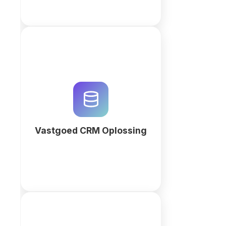
Optimaliseer uw vastgoedbeheer
met een op maat gemaakte
CRM-oplossing van QuintaDB.
Gebruik AI om databases,
huurdersportalen en
automatiseringen te genereren.
Vastgoed CRM Oplossing
Meer