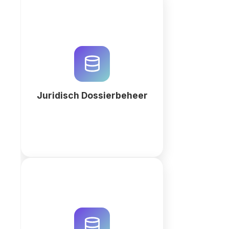
Beheer dossiers, termijnen en
cliënten op één plek: zittingen,
contracten, urenregistratie en
documenten. Zonder
programmeren.
Juridisch Dossierbeheer
Meer
Optimaliseer uw juridische
praktijk met een veilig
documentenarchief. Genereer uw