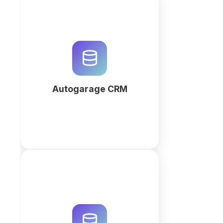
Beheer uw autogarage efficiënter
met QuintaDB. Centraliseer
werkorders, APK-data en
klantbeheer in een AI-
gegenereerde workspace. Start
uw gratis trial vandaag!
Autogarage CRM
Meer
Beheer uw vrijwilligers efficiënt
met een op maat gemaakte
database. Automatiseer planning,
urenregistratie en communicatie