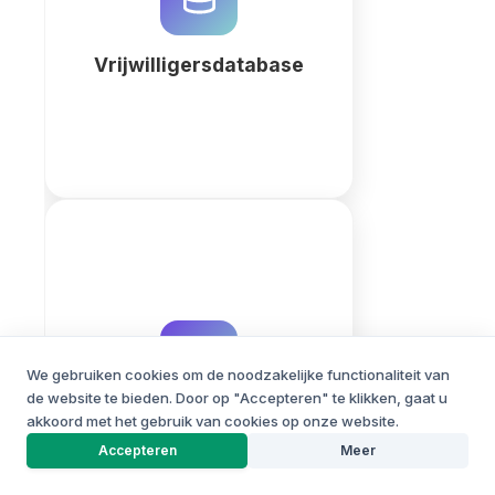
via een centraal portaal. Start
vandaag.
Vrijwilligersdatabase
Meer
Beheer en automatiseer uw
maatschappelijke impact
rapportage met QuintaDB.
Gebruik onze AI-builder om
We gebruiken cookies om de noodzakelijke functionaliteit van
direct een professionele impact
de website te bieden. Door op "Accepteren" te klikken, gaat u
database te genereren.
akkoord met het gebruik van cookies op onze website.
Social Impact Rapportage
PROJECTBOUWER
Accepteren
Meer
Meer