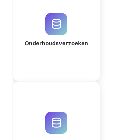
Optimaliseer uw
onderhoudsverzoeken met
QuintaDB. Genereer een op maat
gemaakt CMMS-systeem met AI
voor efficiënt assetbeheer en
workflow-automatisering.
Onderhoudsverzoeken
Meer
Beheer uw
vastgoedvermeldingen efficiënt
met QuintaDB. Gebruik onze AI
workspace builder voor een op
maat gemaakt CRM, interactieve
kaarten en automatische PDF-