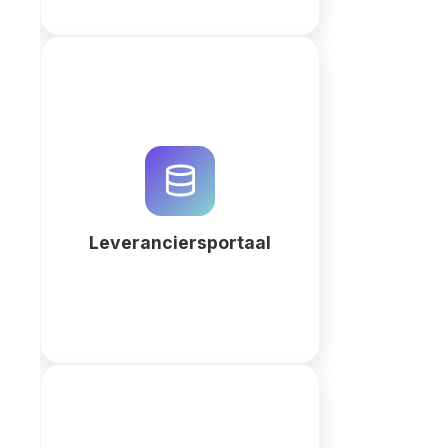
Optimaliseer uw supply chain
met een professioneel
leveranciersportaal. Gebruik
QuintaDB AI om complexe
inkoopprocessen en vendor
compliance te automatiseren.
Leveranciersportaal
Meer