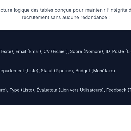
cture logique des tables conçue pour maintenir l'intégrité
recrutement sans aucune redondance :
xte), Email (Email), CV (Fichier), Score (Nombre), ID_Poste (Li
épartement (Liste), Statut (Pipeline), Budget (Monétaire)
), Type (Liste), Évaluateur (Lien vers Utilisateurs), Feedback (