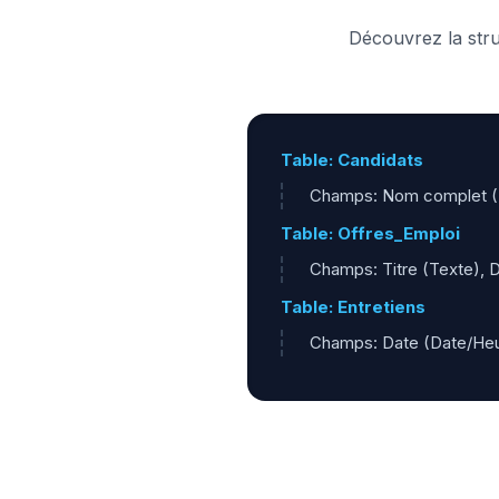
Découvrez la stru
Table: Candidats
Champs: Nom complet (Te
Table: Offres_Emploi
Champs: Titre (Texte), D
Table: Entretiens
Champs: Date (Date/Heure