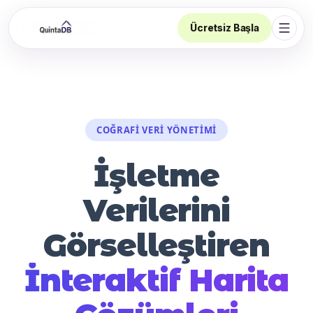
Ücretsiz Başla
Navi
COĞRAFI VERI YÖNETIMI
İşletme
Verilerini
Görselleştiren
İnteraktif Harita