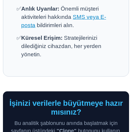
✅
Anlık Uyarılar:
Önemli müşteri
aktiviteleri hakkında
SMS veya E-
posta
bildirimleri alın.
✅
Küresel Erişim:
Stratejilerinizi
dilediğiniz cihazdan, her yerden
yönetin.
İşinizi verilerle büyütmeye hazır
mısınız?
Bu analitik şablonunu anında başlatmak için
sayfanın üstündeki
"Clone"
butonunu kullanın.