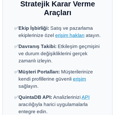
Stratejik Karar Verme
Araçları
✅
Ekip İşbirliği:
Satış ve pazarlama
ekiplerinize özel
erişim hakları
atayın.
✅
Davranış Takibi:
Etkileşim geçmişini
ve durum değişikliklerini gerçek
zamanlı izleyin.
✅
Müşteri Portalları:
Müşterilerinize
kendi profillerine güvenli
erişim
sağlayın.
✅
QuintaDB API:
Analizlerinizi
API
aracılığıyla harici uygulamalarla
entegre edin.