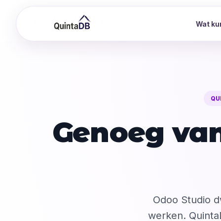
Wat ku
QU
Genoeg van
Odoo Studio d
werken. QuintaD