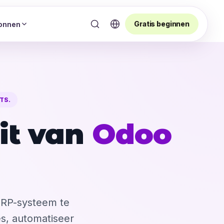
Gratis beginnen
onnen
TS.
it van
Odoo
ERP-systeem te
es, automatiseer