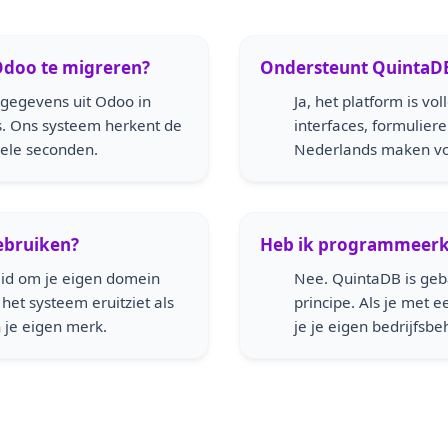
 Odoo te migreren?
Ondersteunt QuintaDB
 gegevens uit Odoo in
Ja, het platform is vol
ns. Ons systeem herkent de
interfaces, formulier
kele seconden.
Nederlands maken voo
ebruiken?
Heb ik programmeerk
eid om je eigen domein
Nee. QuintaDB is ge
het systeem eruitziet als
principe. Als je met 
 je eigen merk.
je je eigen bedrijfs