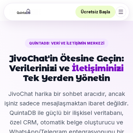
Ücretsiz Başla
Navi
QUINTADB: VERI VE İLETIŞIMIN MERKEZI
JivoChat'in Ötesine Geçin:
Verilerinizi ve
İletişiminizi
Tek Yerden Yönetin
JivoChat harika bir sohbet aracıdır, ancak
işiniz sadece mesajlaşmaktan ibaret değildir.
QuintaDB ile güçlü bir ilişkisel veritabanı,
özel CRM, otomatik belge oluşturucu ve
WhatsApp/Telegram entegrasyonunu bir