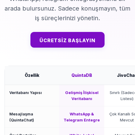
arada bulursunuz. Sadece konuşmayın, tüm
iş süreçlerinizi yönetin.
ÜCRETSIZ BAŞLAYIN
Özellik
QuintaDB
JivoCha
Veritabanı Yapısı
Gelişmiş İlişkisel
Sınırlı (Sadec
Veritabanı
Listesi)
Mesajlaşma
WhatsApp &
Çok Kanallı S
(QuintaChat)
Telegram Entegre
Mevcut