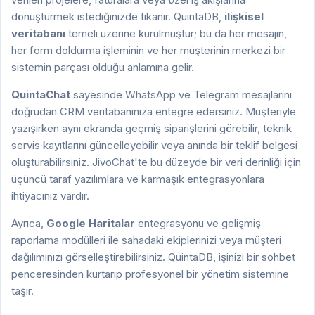
dönüştürmek istediğinizde tıkanır. QuintaDB,
ilişkisel
veritabanı
temeli üzerine kurulmuştur; bu da her mesajın,
her form doldurma işleminin ve her müşterinin merkezi bir
sistemin parçası olduğu anlamına gelir.
QuintaChat
sayesinde WhatsApp ve Telegram mesajlarını
doğrudan CRM veritabanınıza entegre edersiniz. Müşteriyle
yazışırken aynı ekranda geçmiş siparişlerini görebilir, teknik
servis kayıtlarını güncelleyebilir veya anında bir teklif belgesi
oluşturabilirsiniz. JivoChat'te bu düzeyde bir veri derinliği için
üçüncü taraf yazılımlara ve karmaşık entegrasyonlara
ihtiyacınız vardır.
Ayrıca,
Google Haritalar
entegrasyonu ve gelişmiş
raporlama modülleri ile sahadaki ekiplerinizi veya müşteri
dağılımınızı görselleştirebilirsiniz. QuintaDB, işinizi bir sohbet
penceresinden kurtarıp profesyonel bir yönetim sistemine
taşır.