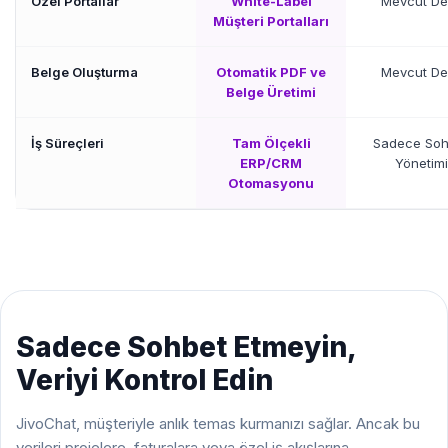
Özel Portallar
White-Label
Mevcut Değ
Müşteri Portalları
Belge Oluşturma
Otomatik PDF ve
Mevcut Değ
Belge Üretimi
İş Süreçleri
Tam Ölçekli
Sadece Soh
ERP/CRM
Yönetimi
Otomasyonu
Sadece Sohbet Etmeyin,
Veriyi Kontrol Edin
JivoChat, müşteriyle anlık temas kurmanızı sağlar. Ancak bu
verileri projelere, faturalara veya özel iş akışlarına