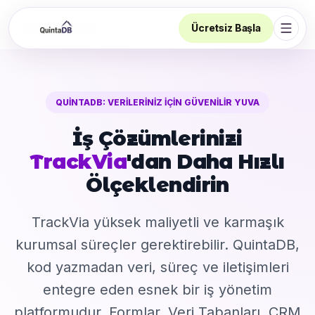
Ücretsiz Başla
Navi
QUINTADB: VERILERINIZ İÇIN GÜVENILIR YUVA
İş Çözümlerinizi
TrackVia
'dan Daha Hızlı
Ölçeklendirin
TrackVia yüksek maliyetli ve karmaşık
kurumsal süreçler gerektirebilir. QuintaDB,
kod yazmadan veri, süreç ve iletişimleri
entegre eden esnek bir iş yönetim
platformudur. Formlar, Veri Tabanları, CRM