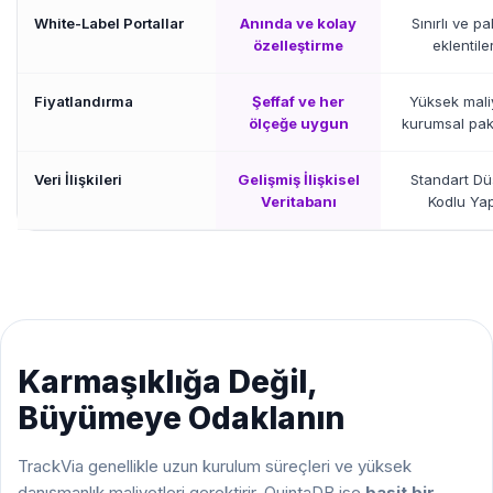
White-Label Portallar
Anında ve kolay
Sınırlı ve pa
özelleştirme
eklentile
Fiyatlandırma
Şeffaf ve her
Yüksek maliy
ölçeğe uygun
kurumsal pak
Veri İlişkileri
Gelişmiş İlişkisel
Standart D
Veritabanı
Kodlu Yap
Karmaşıklığa Değil,
Büyümeye Odaklanın
TrackVia genellikle uzun kurulum süreçleri ve yüksek
danışmanlık maliyetleri gerektirir. QuintaDB ise
basit bir