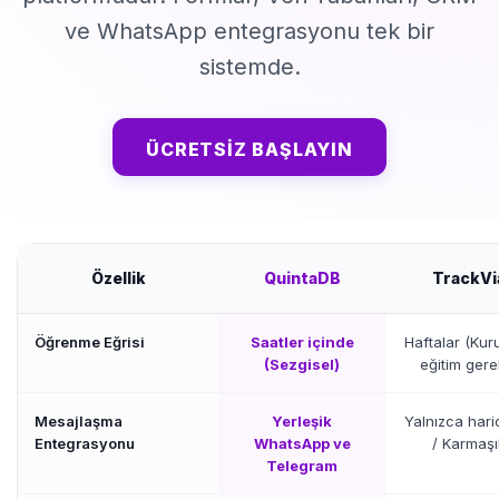
ve WhatsApp entegrasyonu tek bir
sistemde.
ÜCRETSIZ BAŞLAYIN
Özellik
QuintaDB
TrackVi
Öğrenme Eğrisi
Saatler içinde
Haftalar (Kur
(Sezgisel)
eğitim gerek
Mesajlaşma
Yerleşik
Yalnızca hari
Entegrasyonu
WhatsApp ve
/ Karmaşı
Telegram