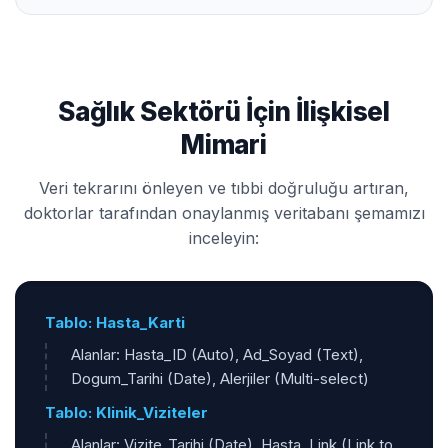
Sağlık Sektörü İçin İlişkisel
Mimari
Veri tekrarını önleyen ve tıbbi doğruluğu artıran,
doktorlar tarafından onaylanmış veritabanı şemamızı
inceleyin:
Tablo: Hasta_Karti
Alanlar: Hasta_ID (Auto), Ad_Soyad (Text),
Dogum_Tarihi (Date), Alerjiler (Multi-select)
Tablo: Klinik_Viziteler
Alanlar: Vizite_Tarihi (Date), Hasta_Link (Link to