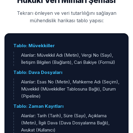
Hukuki Veri Mimari Şeması
Tekrarı önleyen ve veri tutarlılığını sağlayan
mühendislik harikası tablo yapısı:
Tablo: Müvekkiller
Alanlar: Müvekkil Adı (Metin), Vergi No (Sayı),
İletişim Bilgileri (Bağlantı), Cari Bakiye (Formül)
Tablo: Dava Dosyaları
Alanlar: Esas No (Metin), Mahkeme Adı (Seçim),
Müvekkil (Müvekkiller Tablosuna Bağlı), Durum
(Pipeline)
Tablo: Zaman Kayıtları
Alanlar: Tarih (Tarih), Süre (Sayı), Açıklama
(Metin), İlgili Dava (Dava Dosyalarına Bağlı),
Avukat (Kullanıcı)