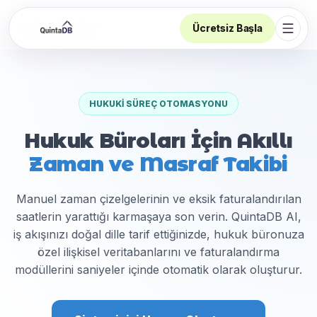
Ücretsiz Başla
Navi
HUKUKI SÜREÇ OTOMASYONU
Hukuk Büroları İçin Akıllı
Zaman ve Masraf Takibi
Manuel zaman çizelgelerinin ve eksik faturalandırılan
saatlerin yarattığı karmaşaya son verin. QuintaDB AI,
iş akışınızı doğal dille tarif ettiğinizde, hukuk büronuza
özel ilişkisel veritabanlarını ve faturalandırma
modüllerini saniyeler içinde otomatik olarak oluşturur.