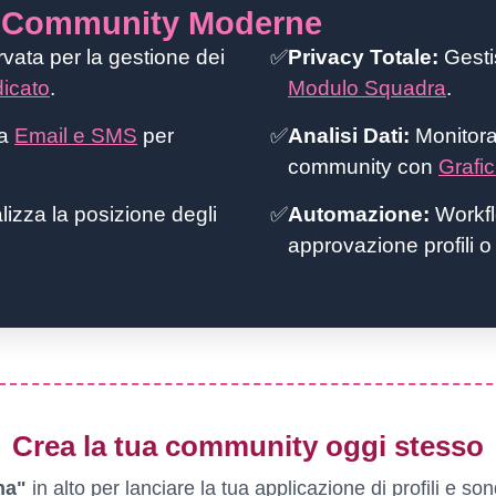
r Community Moderne
vata per la gestione dei
✅
Privacy Totale:
Gestis
dicato
.
Modulo Squadra
.
ia
Email e SMS
per
✅
Analisi Dati:
Monitora 
community con
Grafici
lizza la posizione degli
✅
Automazione:
Workfl
approvazione profili o
Crea la tua community oggi stesso
na"
in alto per lanciare la tua applicazione di profili e s