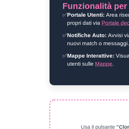
Funzionalità pe
✅
Portale Utenti:
Area riser
propri dati via
Portale de
✅
Notifiche Auto:
Avvisi v
nuovi match o messaggi.
✅
Mappe Interattive:
Visua
utenti sulle
Mappe
.
Usa il pulsante
"Clo