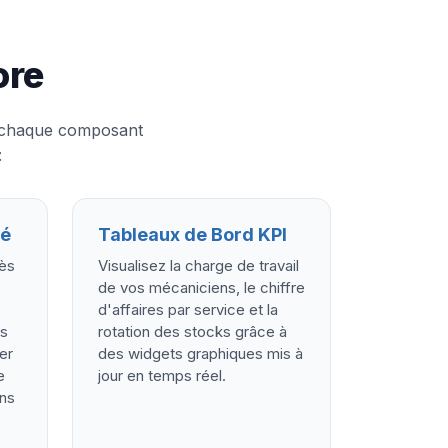
ore
ù chaque composant
:
sé
Tableaux de Bord KPI
cès
Visualisez la charge de travail
de vos mécaniciens, le chiffre
d'affaires par service et la
es
rotation des stocks grâce à
er
des widgets graphiques mis à
e
jour en temps réel.
ans