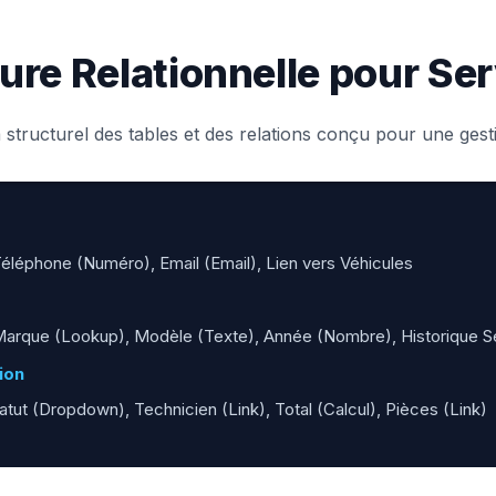
ure Relationnelle pour Se
tructurel des tables et des relations conçu pour une ges
léphone (Numéro), Email (Email), Lien vers Véhicules
arque (Lookup), Modèle (Texte), Année (Nombre), Historique Se
ion
tut (Dropdown), Technicien (Link), Total (Calcul), Pièces (Link)