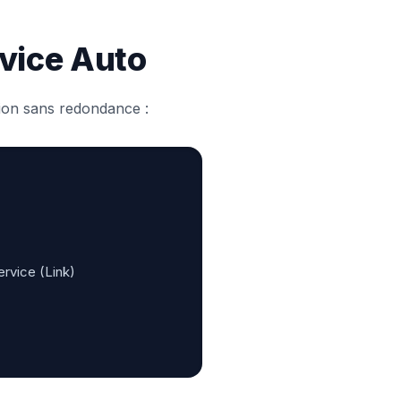
rvice Auto
tion sans redondance :
rvice (Link)