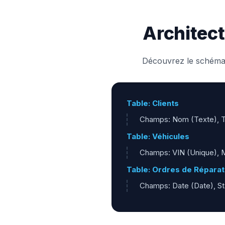
Architect
Découvrez le schéma s
Table: Clients
Champs: Nom (Texte), Té
Table: Véhicules
Champs: VIN (Unique), M
Table: Ordres de Réparat
Champs: Date (Date), Sta