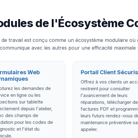
dules de l'Écosystème C
e de travail est conçu comme un écosystème modulaire o
communique avec les autres pour une efficacité maximale 
rmulaires Web
Portail Client Sécuri
ynamiques
Offrez à vos clients un ac
pturez les demandes de
restreint pour consulter
vice en ligne ou les
l'avancement de leurs
pections sur tablette
réparations, télécharger d
ectement depuis l'atelier,
factures PDF et programm
ec des champs de
leurs futurs rendez-vous d
idation pour les codes de
maintenance préventive s
gnostic et l'état du
appeler.
icule.