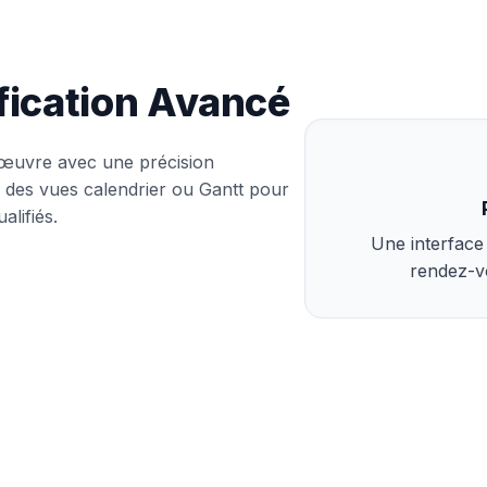
ification Avancé
d'œuvre avec une précision
ur des vues calendrier ou Gantt pour
alifiés.
Une interface 
rendez-vo